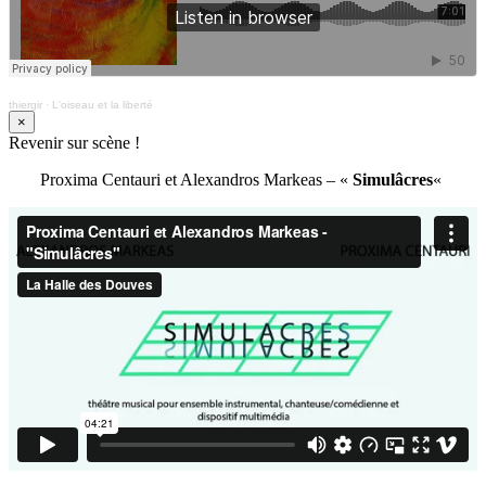
thiergir
·
L'oiseau et la liberté
×
Revenir sur scène !
Proxima Centauri et Alexandros Markeas – «
Simulâcres
«