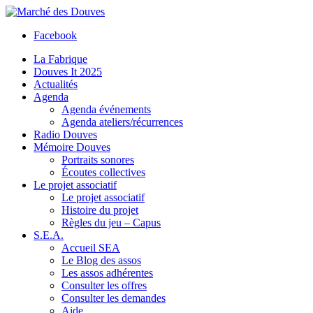
Facebook
La Fabrique
Douves It 2025
Actualités
Agenda
Agenda événements
Agenda ateliers/récurrences
Radio Douves
Mémoire Douves
Portraits sonores
Écoutes collectives
Le projet associatif
Le projet associatif
Histoire du projet
Règles du jeu – Capus
S.E.A.
Accueil SEA
Le Blog des assos
Les assos adhérentes
Consulter les offres
Consulter les demandes
Aide