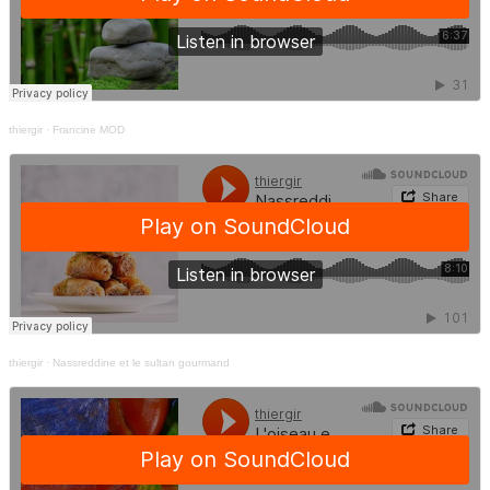
thiergir
·
Francine MOD
thiergir
·
Nassreddine et le sultan gourmand