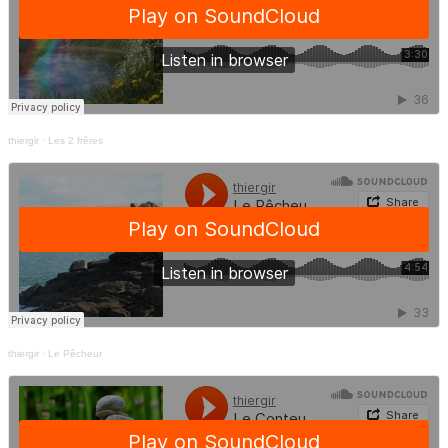
thiergir
·
Les 2 frêres
thiergir
·
Le Pêcheur