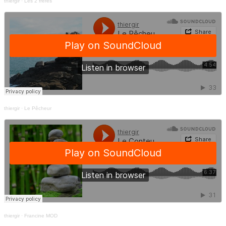
thiergir
·
Les 2 frêres
thiergir
·
Le Pêcheur
thiergir
·
Francine MOD