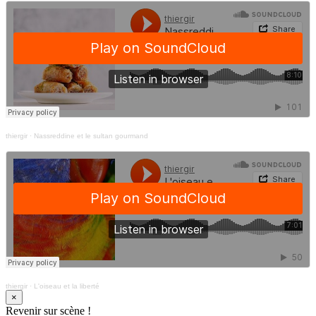
thiergir
·
Nassreddine et le sultan gourmand
thiergir
·
L'oiseau et la liberté
×
Revenir sur scène !