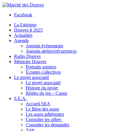
Facebook
La Fabrique
Douves It 2025
Actualités
Agenda
Agenda événements
Agenda ateliers/récurrences
Radio Douves
Mémoire Douves
Portraits sonores
Écoutes collectives
Le projet associatif
Le projet associatif
Histoire du projet
Règles du jeu – Capus
S.E.A.
Accueil SEA
Le Blog des assos
Les assos adhérentes
Consulter les offres
Consulter les demandes
Aide