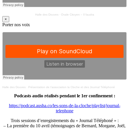
Halle des Douves
·
Ovale Citoyen – Il faudra
×
Porter nos voix
Halle des Douves
·
Présentation de l’association la Cloche et des Journal Téléphoné
Podcasts audio réalisés pendant le 1er confinement :
https://podcast.ausha.co/les-sons-de-la-cloche/playlist/journal-
telephone
Trois sessions d’enregistrements du « Journal Téléphoné » :
– La première du 10 avril (témoignages de Bernard, Morgane, Joël,