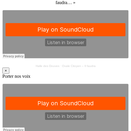
faudra… »
Halle des Douves
·
Ovale Citoyen – Il faudra
×
Porter nos voix