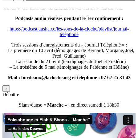
Halle des Douves
·
Présentation de l’association la Cloche et des Journal Téléphoné
Podcasts audio réalisés pendant le 1er confinement :
https://podcast.ausha.co/les-sons-de-la-cloche/playlist/journal-
telephone
Trois sessions d’enregistrements du « Journal Téléphoné » :
– La première du 10 avril (témoignages de Bernard, Morgane, Joël,
Fred, Guillaume)
– La seconde du 21 avril (témoignages de Joël et Frédéric)
– La troisième du 5 mai (témoignages de Fabienne et Hélène)
Mail : bordeaux@lacloche.org et téléphone : 07 67 25 31 43
×
Débattre
Slam /danse «
Marche
» : en direct samedi à 18h30