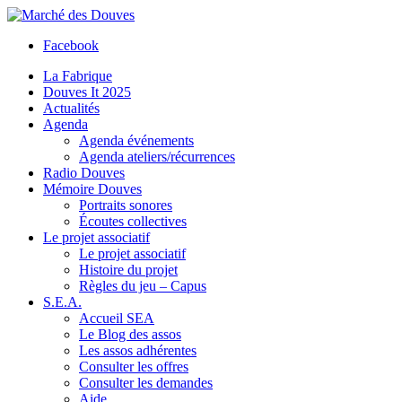
Facebook
La Fabrique
Douves It 2025
Actualités
Agenda
Agenda événements
Agenda ateliers/récurrences
Radio Douves
Mémoire Douves
Portraits sonores
Écoutes collectives
Le projet associatif
Le projet associatif
Histoire du projet
Règles du jeu – Capus
S.E.A.
Accueil SEA
Le Blog des assos
Les assos adhérentes
Consulter les offres
Consulter les demandes
Aide