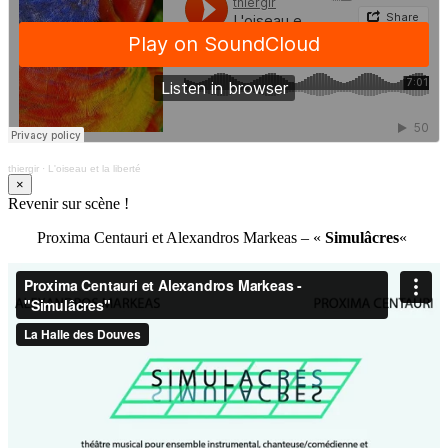
thiergir
·
L'oiseau et la liberté
×
Revenir sur scène !
Proxima Centauri et Alexandros Markeas – «
Simulâcres
«