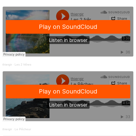
thiergir
·
Les 2 frêres
thiergir
·
Le Pêcheur