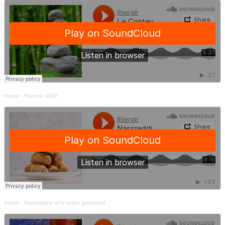
thiergir
·
Francine MOD
thiergir
·
Nassreddine et le sultan gourmand