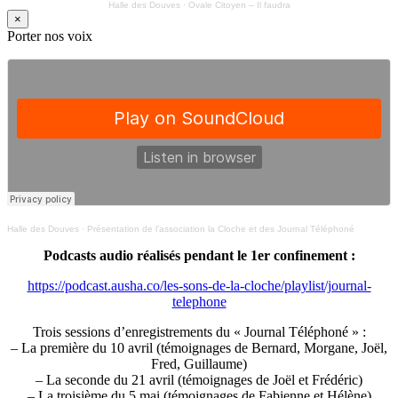
Halle des Douves
·
Ovale Citoyen – Il faudra
×
Porter nos voix
Halle des Douves
·
Présentation de l’association la Cloche et des Journal Téléphoné
Podcasts audio réalisés pendant le 1er confinement :
https://podcast.ausha.co/les-sons-de-la-cloche/playlist/journal-
telephone
Trois sessions d’enregistrements du « Journal Téléphoné » :
– La première du 10 avril (témoignages de Bernard, Morgane, Joël,
Fred, Guillaume)
– La seconde du 21 avril (témoignages de Joël et Frédéric)
– La troisième du 5 mai (témoignages de Fabienne et Hélène)