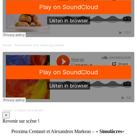
thiergir
·
Nassreddine et le sultan gourmand
thiergir
·
L'oiseau et la liberté
×
Revenir sur scène !
Proxima Centauri et Alexandros Markeas – «
Simulâcres
«