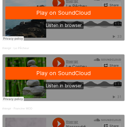
thiergir
·
Le Pêcheur
thiergir
·
Francine MOD