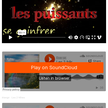
thiergir
·
Les 2 frêres