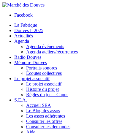
Facebook
La Fabrique
Douves It 2025
Actualités
Agenda
Agenda événements
Agenda ateliers/récurrences
Radio Douves
Mémoire Douves
Portraits sonores
Écoutes collectives
Le projet associatif
Le projet associatif
Histoire du projet
Règles du jeu – Capus
S.E.A.
Accueil SEA
Le Blog des assos
Les assos adhérentes
Consulter les offres
Consulter les demandes
Aide