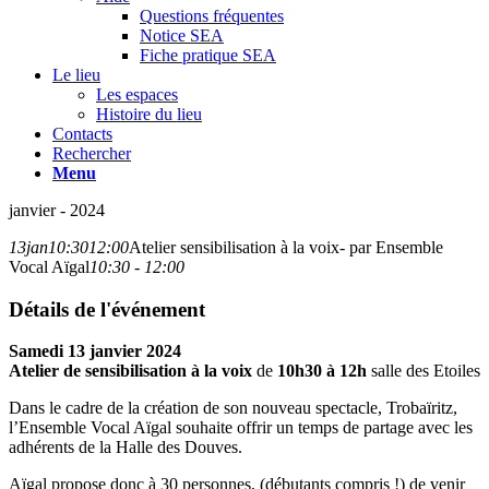
Questions fréquentes
Notice SEA
Fiche pratique SEA
Le lieu
Les espaces
Histoire du lieu
Contacts
Rechercher
Menu
janvier - 2024
13
jan
10:30
12:00
Atelier sensibilisation à la voix- par Ensemble
Vocal Aïgal
10:30 - 12:00
Détails de l'événement
Samedi 13 janvier 2024
Atelier de sensibilisation à la voix
de
10h30 à 12h
salle des Etoiles
Dans le cadre de la création de son nouveau spectacle, Trobaïritz,
l’Ensemble Vocal Aïgal souhaite offrir un temps de partage avec les
adhérents de la Halle des Douves.
Aïgal propose donc à 30 personnes, (débutants compris !) de venir