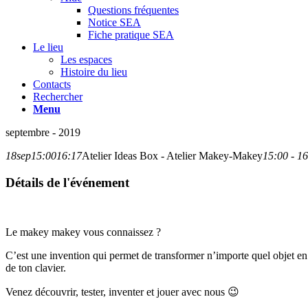
Questions fréquentes
Notice SEA
Fiche pratique SEA
Le lieu
Les espaces
Histoire du lieu
Contacts
Rechercher
Menu
septembre - 2019
18
sep
15:00
16:17
Atelier Ideas Box - Atelier Makey-Makey
15:00 - 1
Détails de l'événement
Le makey makey vous connaissez ?
C’est une invention qui permet de transformer n’importe quel objet en 
de ton clavier.
Venez découvrir, tester, inventer et jouer avec nous 😉