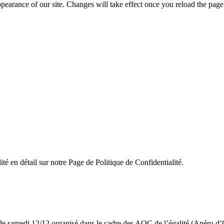
ppearance of our site. Changes will take effect once you reload the page
ité en détail sur notre Page de Politique de Confidentialité.
de samedi 12/12 organisé dans le cadre des AOC de l’égalité (Apéro d’