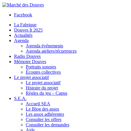
Facebook
La Fabrique
Douves It 2025
Actualités
Agenda
Agenda événements
Agenda ateliers/récurrences
Radio Douves
Mémoire Douves
Portraits sonores
Écoutes collectives
Le projet associatif
Le projet associatif
Histoire du projet
Règles du jeu – Capus
S.E.A.
Accueil SEA
Le Blog des assos
Les assos adhérentes
Consulter les offres
Consulter les demandes
Aide