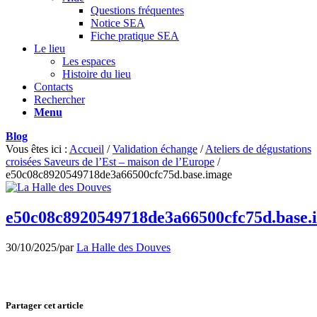
Questions fréquentes
Notice SEA
Fiche pratique SEA
Le lieu
Les espaces
Histoire du lieu
Contacts
Rechercher
Menu
Blog
Vous êtes ici :
Accueil
/
Validation échange
/
Ateliers de dégustations
croisées Saveurs de l’Est – maison de l’Europe
/
e50c08c8920549718de3a66500cfc75d.base.image
e50c08c8920549718de3a66500cfc75d.base.
30/10/2025
/
par
La Halle des Douves
Partager cet article