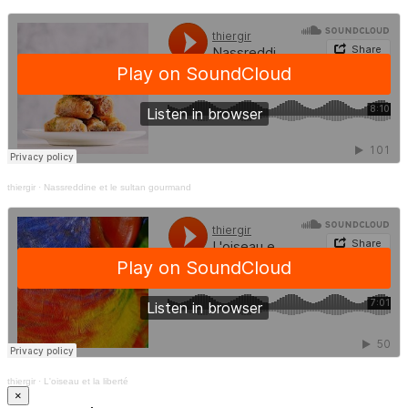
thiergir
·
Nassreddine et le sultan gourmand
thiergir
·
L'oiseau et la liberté
×