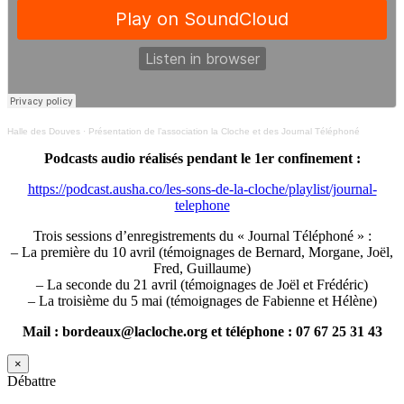
Halle des Douves
·
Présentation de l’association la Cloche et des Journal Téléphoné
Podcasts audio réalisés pendant le 1er confinement :
https://podcast.ausha.co/les-sons-de-la-cloche/playlist/journal-
telephone
Trois sessions d’enregistrements du « Journal Téléphoné » :
– La première du 10 avril (témoignages de Bernard, Morgane, Joël,
Fred, Guillaume)
– La seconde du 21 avril (témoignages de Joël et Frédéric)
– La troisième du 5 mai (témoignages de Fabienne et Hélène)
Mail : bordeaux@lacloche.org et téléphone : 07 67 25 31 43
×
Débattre