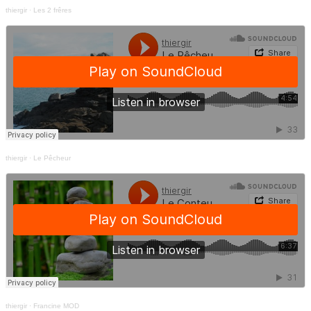
thiergir
·
Les 2 frêres
thiergir
·
Le Pêcheur
thiergir
·
Francine MOD