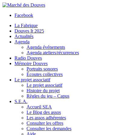
Facebook
La Fabrique
Douves It 2025
Actualités
Agenda
Agenda événements
Agenda ateliers/récurrences
Radio Douves
Mémoire Douves
Portraits sonores
Écoutes collectives
Le projet associatif
Le projet associatif
Histoire du projet
Règles du jeu – Capus
S.E.A.
Accueil SEA
Le Blog des assos
Les assos adhérentes
Consulter les offres
Consulter les demandes
Aide