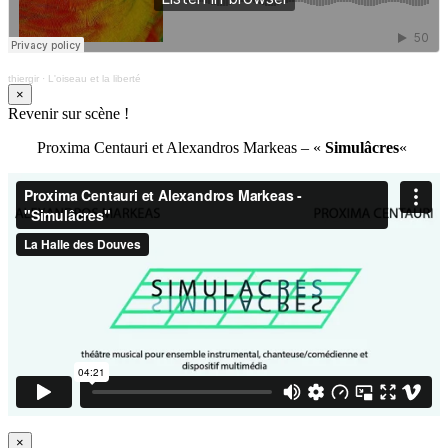
thiergir
·
L'oiseau et la liberté
×
Revenir sur scène !
Proxima Centauri et Alexandros Markeas – «
Simulâcres
«
×