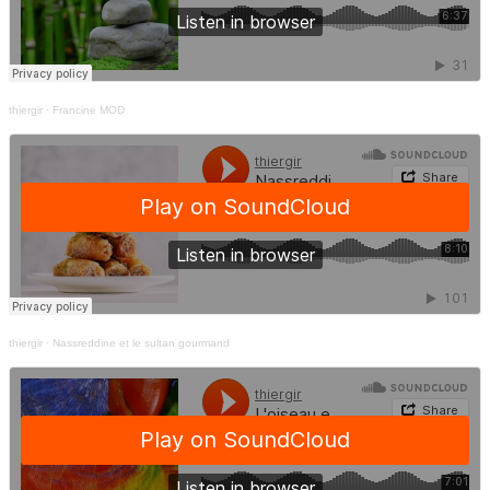
thiergir
·
Francine MOD
thiergir
·
Nassreddine et le sultan gourmand