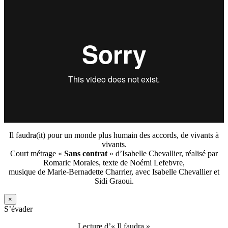
Il faudra(it) pour un monde plus humain des accords, de vivants à
vivants.
Court métrage «
Sans contrat
» d’Isabelle Chevallier, réalisé par
Romaric Morales, texte de Noémi Lefebvre,
musique de Marie-Bernadette Charrier, avec Isabelle Chevallier et
Sidi Graoui.
×
S’évader
Lecture d’« Il faudra »