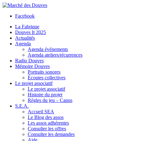
Facebook
La Fabrique
Douves It 2025
Actualités
Agenda
Agenda événements
Agenda ateliers/récurrences
Radio Douves
Mémoire Douves
Portraits sonores
Écoutes collectives
Le projet associatif
Le projet associatif
Histoire du projet
Règles du jeu – Capus
S.E.A.
Accueil SEA
Le Blog des assos
Les assos adhérentes
Consulter les offres
Consulter les demandes
Aide