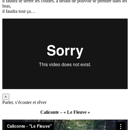
il faudra se serrer les coudes, à défaut de pouvoir se prendre dans les
bras,
il faudra tout ça…
×
Parler, s’écouter et rêver
Caliconte – « Le Fleuve »