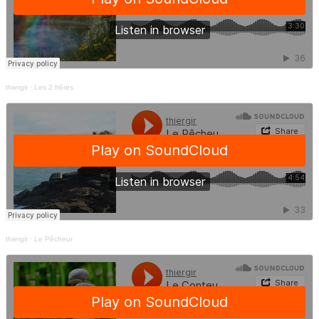
thiergir
·
Les 2 frêres
thiergir
·
Le Pêcheur