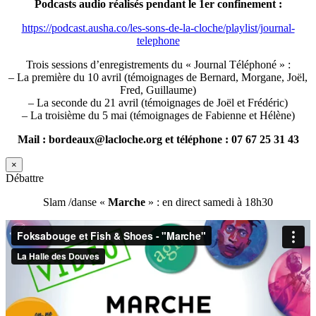
Podcasts audio réalisés pendant le 1er confinement :
https://podcast.ausha.co/les-sons-de-la-cloche/playlist/journal-
telephone
Trois sessions d’enregistrements du « Journal Téléphoné » :
– La première du 10 avril (témoignages de Bernard, Morgane, Joël,
Fred, Guillaume)
– La seconde du 21 avril (témoignages de Joël et Frédéric)
– La troisième du 5 mai (témoignages de Fabienne et Hélène)
Mail : bordeaux@lacloche.org et téléphone : 07 67 25 31 43
×
Débattre
Slam /danse «
Marche
» : en direct samedi à 18h30