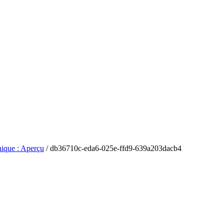
hique : Aperçu
/
db36710c-eda6-025e-ffd9-639a203dacb4