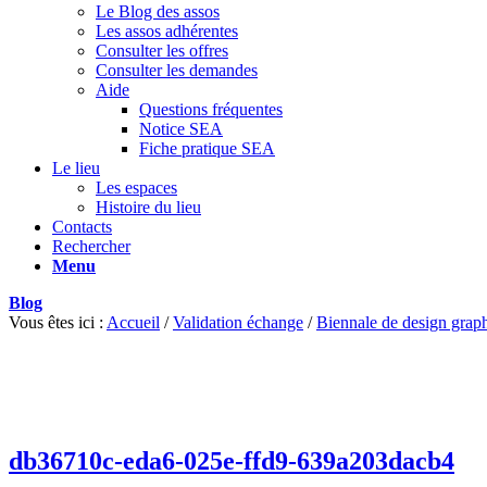
Le Blog des assos
Les assos adhérentes
Consulter les offres
Consulter les demandes
Aide
Questions fréquentes
Notice SEA
Fiche pratique SEA
Le lieu
Les espaces
Histoire du lieu
Contacts
Rechercher
Menu
Blog
Vous êtes ici :
Accueil
/
Validation échange
/
Biennale de design grap
db36710c-eda6-025e-ffd9-639a203dacb4