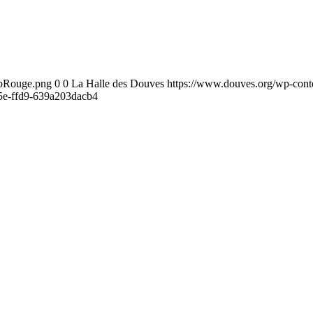
ebRouge.png
0
0
La Halle des Douves
https://www.douves.org/wp-con
5e-ffd9-639a203dacb4