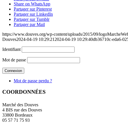
Share on WhatsApp
Partager sur Pinterest
Partager sur LinkedIn
Partager sur Tumblr
Partager par Mail
https://www.douves.org/wp-content/uploads/2015/09/logoMarcheW
Douves
2024-04-19 10:29:21
2024-04-19 10:29:40
db36710c-eda6-02
Identifiant
Mot de passe
Mot de passe perdu ?
COORDONNÉES
Marché des Douves
4 BIS rue des Douves
33800 Bordeaux
05 57 71 75 93