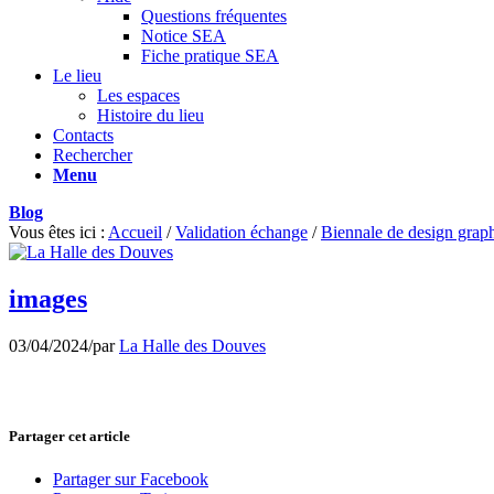
Questions fréquentes
Notice SEA
Fiche pratique SEA
Le lieu
Les espaces
Histoire du lieu
Contacts
Rechercher
Menu
Blog
Vous êtes ici :
Accueil
/
Validation échange
/
Biennale de design grap
images
03/04/2024
/
par
La Halle des Douves
Partager cet article
Partager sur Facebook