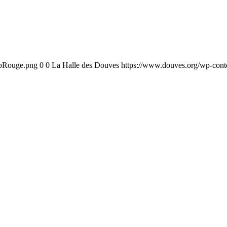
ebRouge.png
0
0
La Halle des Douves
https://www.douves.org/wp-con