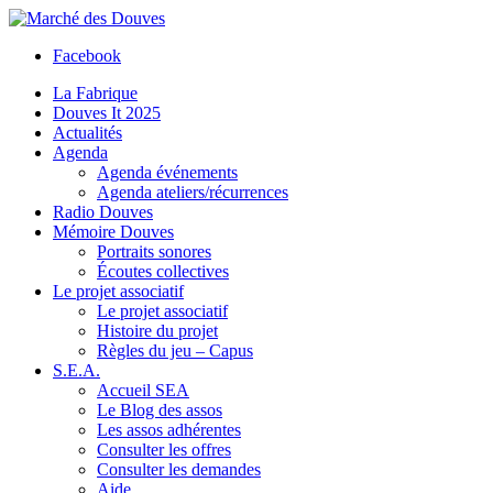
Facebook
La Fabrique
Douves It 2025
Actualités
Agenda
Agenda événements
Agenda ateliers/récurrences
Radio Douves
Mémoire Douves
Portraits sonores
Écoutes collectives
Le projet associatif
Le projet associatif
Histoire du projet
Règles du jeu – Capus
S.E.A.
Accueil SEA
Le Blog des assos
Les assos adhérentes
Consulter les offres
Consulter les demandes
Aide