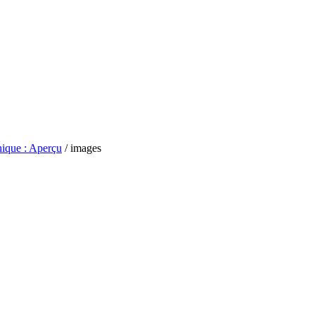
hique : Aperçu
/
images