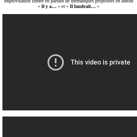
Improvisation filmée en partant de thématiques proposées en amont
«
Il y a…
» et «
Il faudrait…
»