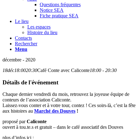
Questions fréquentes
Notice SEA
Fiche pratique SEA
Le lieu
Les espaces
Histoire du lieu
Contacts
Rechercher
Menu
décembre - 2020
18
déc
18:00
20:30
Café Conte avec Caliconte
18:00 - 20:30
Détails de l'événement
Chaque dernier vendredi du mois, retrouvez la joyeuse équipe de
conteurs de l’association Caliconte.
Laissez-vous conter et à votre tour, contez ! Ces soirs-là, c’est la fête
aux histoires au
Marché des Douves
!
proposé par
Caliconte
ouvert à tou.te.s et gratuit – dans le café associatif des Douves
plus d’infos ici :