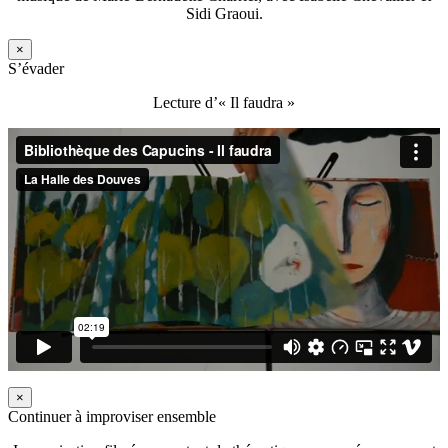
Sidi Graoui.
×
S’évader
Lecture d’« Il faudra »
×
Continuer à improviser ensemble