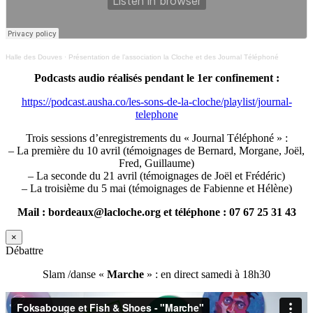
Halle des Douves
·
Présentation de l’association la Cloche et des Journal Téléphoné
Podcasts audio réalisés pendant le 1er confinement :
https://podcast.ausha.co/les-sons-de-la-cloche/playlist/journal-
telephone
Trois sessions d’enregistrements du « Journal Téléphoné » :
– La première du 10 avril (témoignages de Bernard, Morgane, Joël,
Fred, Guillaume)
– La seconde du 21 avril (témoignages de Joël et Frédéric)
– La troisième du 5 mai (témoignages de Fabienne et Hélène)
Mail : bordeaux@lacloche.org et téléphone : 07 67 25 31 43
×
Débattre
Slam /danse «
Marche
» : en direct samedi à 18h30