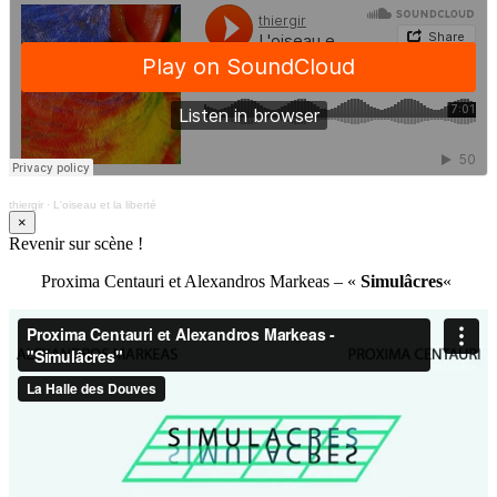
thiergir
·
L'oiseau et la liberté
×
Revenir sur scène !
Proxima Centauri et Alexandros Markeas – «
Simulâcres
«