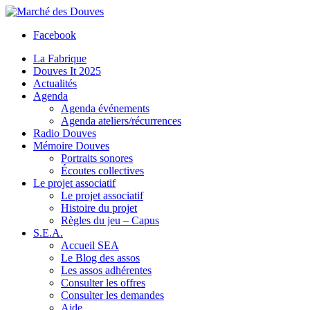
Facebook
La Fabrique
Douves It 2025
Actualités
Agenda
Agenda événements
Agenda ateliers/récurrences
Radio Douves
Mémoire Douves
Portraits sonores
Écoutes collectives
Le projet associatif
Le projet associatif
Histoire du projet
Règles du jeu – Capus
S.E.A.
Accueil SEA
Le Blog des assos
Les assos adhérentes
Consulter les offres
Consulter les demandes
Aide