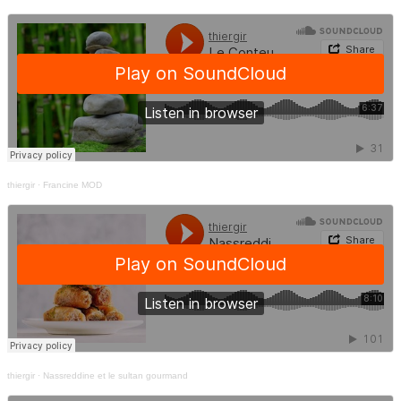
thiergir
·
Francine MOD
thiergir
·
Nassreddine et le sultan gourmand