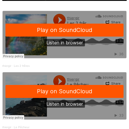
thiergir
·
Les 2 frêres
thiergir
·
Le Pêcheur