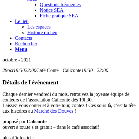
Questions fréquentes
Notice SEA
Fiche pratique SEA
Le lieu
Les espaces
Histoire du lieu
Contacts
Rechercher
Menu
octobre - 2021
29
oct
19:30
22:00
Café Conte - Caliconte
19:30 - 22:00
Détails de l'événement
Chaque dernier vendredi du mois, retrouvez la joyeuse équipe de
conteurs de l’association Caliconte dès 19h30.
Laissez-vous conter et à votre tour, contez ! Ces soirs-là, c’est la fête
aux histoires au
Marché des Douves
!
proposé par
Caliconte
ouvert à tou.te.s et gratuit – dans le café associatif
plus d’infos ici :