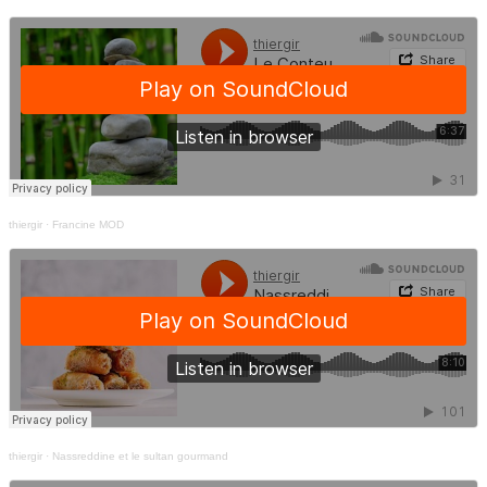
thiergir
·
Francine MOD
thiergir
·
Nassreddine et le sultan gourmand