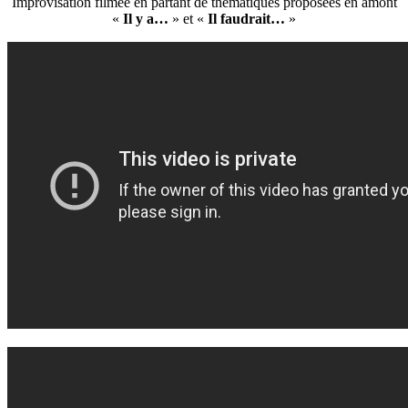
Improvisation filmée en partant de thématiques proposées en amont
«
Il y a…
» et «
Il faudrait…
»