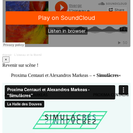
thiergir
·
L'oiseau et la liberté
×
Revenir sur scène !
Proxima Centauri et Alexandros Markeas – «
Simulâcres
«