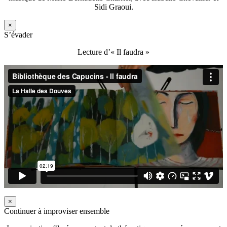
Sidi Graoui.
×
S’évader
Lecture d’« Il faudra »
×
Continuer à improviser ensemble