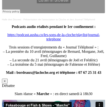
Halle des Douves
·
Présentation de l’association la Cloche et des Journal Téléphoné
Podcasts audio réalisés pendant le 1er confinement :
https://podcast.ausha.co/les-sons-de-la-cloche/playlist/journal-
telephone
Trois sessions d’enregistrements du « Journal Téléphoné » :
– La première du 10 avril (témoignages de Bernard, Morgane, Joël,
Fred, Guillaume)
– La seconde du 21 avril (témoignages de Joël et Frédéric)
– La troisième du 5 mai (témoignages de Fabienne et Hélène)
Mail : bordeaux@lacloche.org et téléphone : 07 67 25 31 43
×
Débattre
Slam /danse «
Marche
» : en direct samedi à 18h30