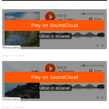
thiergir
·
Les 2 frêres
thiergir
·
Le Pêcheur