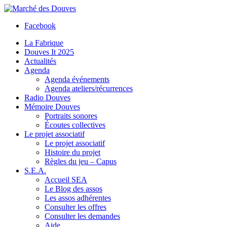
Facebook
La Fabrique
Douves It 2025
Actualités
Agenda
Agenda événements
Agenda ateliers/récurrences
Radio Douves
Mémoire Douves
Portraits sonores
Écoutes collectives
Le projet associatif
Le projet associatif
Histoire du projet
Règles du jeu – Capus
S.E.A.
Accueil SEA
Le Blog des assos
Les assos adhérentes
Consulter les offres
Consulter les demandes
Aide