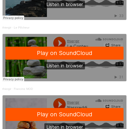
thiergir
·
Le Pêcheur
thiergir
·
Francine MOD