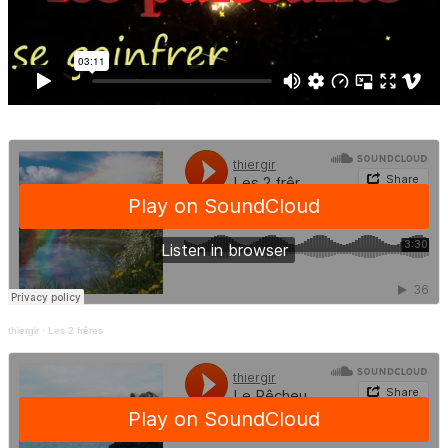
thiergir
·
Les 2 frêres