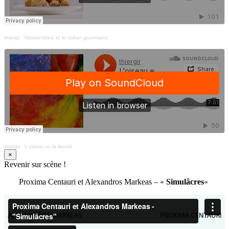
thiergir
·
Nassreddine et le sultan gourmand
thiergir
·
L'oiseau et la liberté
×
Revenir sur scène !
Proxima Centauri et Alexandros Markeas – «
Simulâcres
«