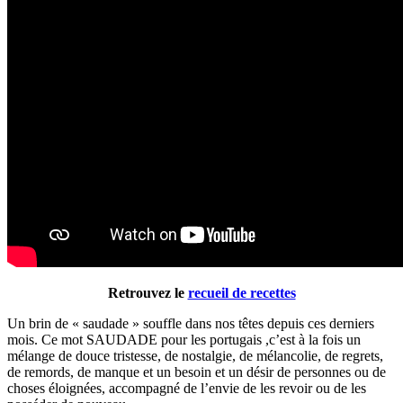
Retrouvez le
recueil de recettes
Un brin de « saudade » souffle dans nos têtes depuis ces derniers
mois. Ce mot SAUDADE pour les portugais ,c’est à la fois un
mélange de douce tristesse, de nostalgie, de mélancolie, de regrets,
de remords, de manque et un besoin et un désir de personnes ou de
choses éloignées, accompagné de l’envie de les revoir ou de les