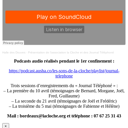
Halle des Douves
·
Présentation de l’association la Cloche et des Journal Téléphoné
Podcasts audio réalisés pendant le 1er confinement :
https://podcast.ausha.co/les-sons-de-la-cloche/playlist/journal-
telephone
Trois sessions d’enregistrements du « Journal Téléphoné » :
– La première du 10 avril (témoignages de Bernard, Morgane, Joël,
Fred, Guillaume)
– La seconde du 21 avril (témoignages de Joël et Frédéric)
– La troisième du 5 mai (témoignages de Fabienne et Hélène)
Mail : bordeaux@lacloche.org et téléphone : 07 67 25 31 43
×