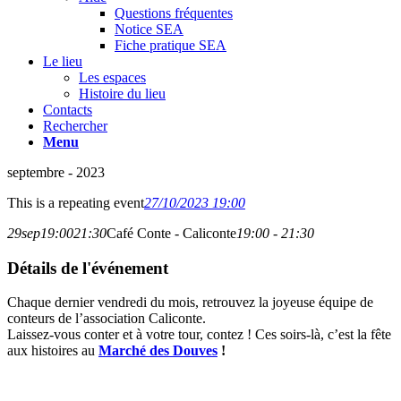
Questions fréquentes
Notice SEA
Fiche pratique SEA
Le lieu
Les espaces
Histoire du lieu
Contacts
Rechercher
Menu
septembre - 2023
This is a repeating event
27/10/2023 19:00
29
sep
19:00
21:30
Café Conte - Caliconte
19:00 - 21:30
Détails de l'événement
Chaque de
rnier vendredi du mois, retrouvez la joyeuse équipe de
conteurs de l’association Caliconte.
Laissez-vous conter et à votre tour, contez ! Ces soirs-là, c’est la fête
aux histoires au
Marché des Douves
!