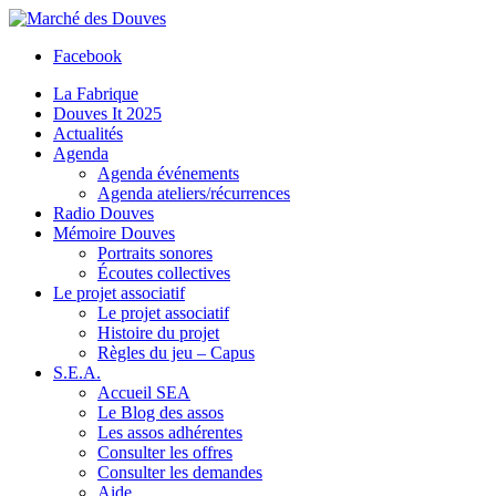
Facebook
La Fabrique
Douves It 2025
Actualités
Agenda
Agenda événements
Agenda ateliers/récurrences
Radio Douves
Mémoire Douves
Portraits sonores
Écoutes collectives
Le projet associatif
Le projet associatif
Histoire du projet
Règles du jeu – Capus
S.E.A.
Accueil SEA
Le Blog des assos
Les assos adhérentes
Consulter les offres
Consulter les demandes
Aide