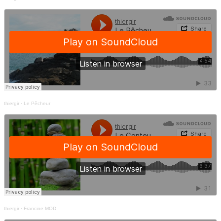
thiergir
·
Le Pêcheur
thiergir
·
Francine MOD