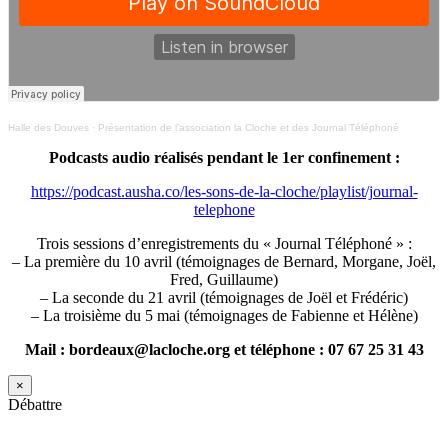
Halle des Douves
·
Présentation de l’association la Cloche et des Journal Téléphoné
Podcasts audio réalisés pendant le 1er confinement :
https://podcast.ausha.co/les-sons-de-la-cloche/playlist/journal-
telephone
Trois sessions d’enregistrements du « Journal Téléphoné » :
– La première du 10 avril (témoignages de Bernard, Morgane, Joël,
Fred, Guillaume)
– La seconde du 21 avril (témoignages de Joël et Frédéric)
– La troisième du 5 mai (témoignages de Fabienne et Hélène)
Mail : bordeaux@lacloche.org et téléphone : 07 67 25 31 43
×
Débattre