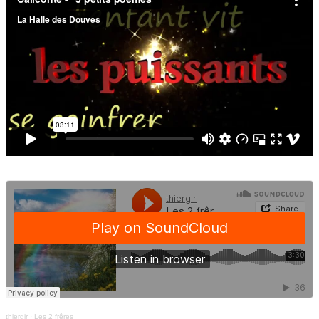
thiergir
·
Les 2 frêres