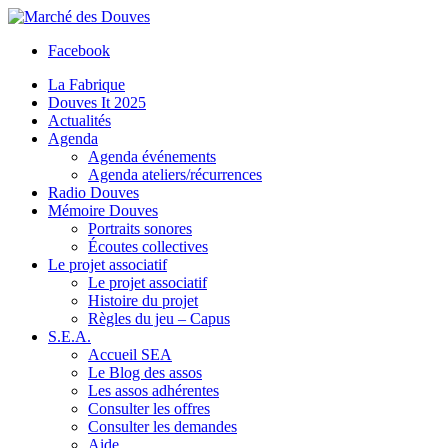
Facebook
La Fabrique
Douves It 2025
Actualités
Agenda
Agenda événements
Agenda ateliers/récurrences
Radio Douves
Mémoire Douves
Portraits sonores
Écoutes collectives
Le projet associatif
Le projet associatif
Histoire du projet
Règles du jeu – Capus
S.E.A.
Accueil SEA
Le Blog des assos
Les assos adhérentes
Consulter les offres
Consulter les demandes
Aide