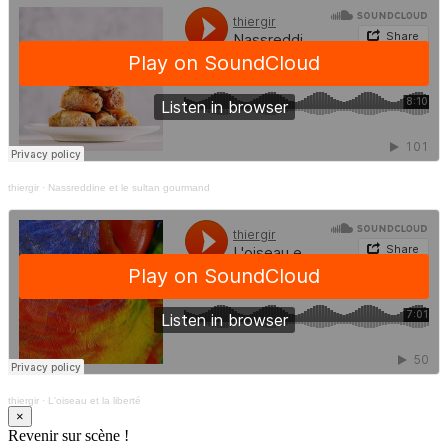
thiergir
·
Nassreddine et le sultan gourmand
thiergir
·
L'oiseau et la liberté
×
Revenir sur scène !