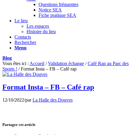
Questions fréquentes
Notice SEA
Fiche pratique SEA
Le lieu
Les espaces
Histoire du lieu
Contacts
Rechercher
Menu
Blog
Vous êtes ici :
Accueil
/
Validation échange
/
Café Rap au Parc des
Sports !
/
Format Insta – FB – Café rap
Format Insta – FB – Café rap
12/10/2022
/
par
La Halle des Douves
Partager cet article