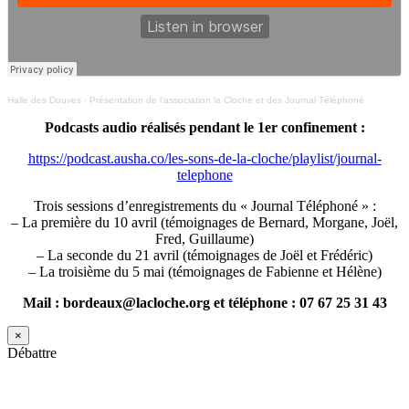
Halle des Douves
·
Présentation de l’association la Cloche et des Journal Téléphoné
Podcasts audio réalisés pendant le 1er confinement :
https://podcast.ausha.co/les-sons-de-la-cloche/playlist/journal-
telephone
Trois sessions d’enregistrements du « Journal Téléphoné » :
– La première du 10 avril (témoignages de Bernard, Morgane, Joël,
Fred, Guillaume)
– La seconde du 21 avril (témoignages de Joël et Frédéric)
– La troisième du 5 mai (témoignages de Fabienne et Hélène)
Mail : bordeaux@lacloche.org et téléphone : 07 67 25 31 43
×
Débattre