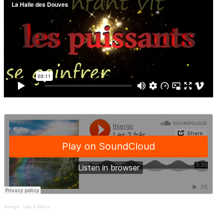
thiergir
·
Les 2 frêres