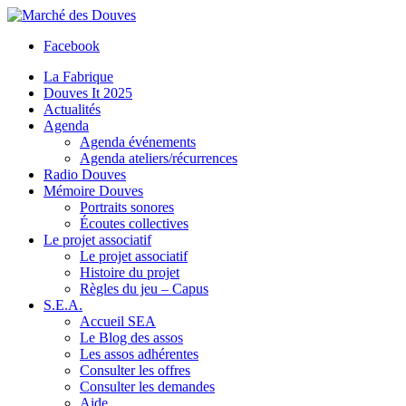
Facebook
La Fabrique
Douves It 2025
Actualités
Agenda
Agenda événements
Agenda ateliers/récurrences
Radio Douves
Mémoire Douves
Portraits sonores
Écoutes collectives
Le projet associatif
Le projet associatif
Histoire du projet
Règles du jeu – Capus
S.E.A.
Accueil SEA
Le Blog des assos
Les assos adhérentes
Consulter les offres
Consulter les demandes
Aide