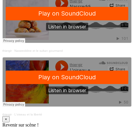
thiergir
·
Nassreddine et le sultan gourmand
thiergir
·
L'oiseau et la liberté
×
Revenir sur scène !