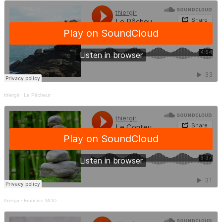
thiergir
·
Le Pêcheur
thiergir
·
Francine MOD