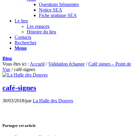
Questions fréquentes
Notice SEA
Fiche pratique SEA
Le lieu
Les espaces
Histoire du lieu
Contacts
Rechercher
Menu
Blog
Vous êtes ici :
Accueil
/
Validation échange
/
Café signes – Point de
Vue
/
café-signes
café-signes
30/03/2018
/
par
La Halle des Douves
Partager cet article