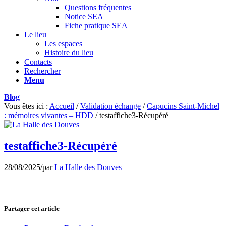
Questions fréquentes
Notice SEA
Fiche pratique SEA
Le lieu
Les espaces
Histoire du lieu
Contacts
Rechercher
Menu
Blog
Vous êtes ici :
Accueil
/
Validation échange
/
Capucins Saint-Michel
: mémoires vivantes – HDD
/
testaffiche3-Récupéré
testaffiche3-Récupéré
28/08/2025
/
par
La Halle des Douves
Partager cet article