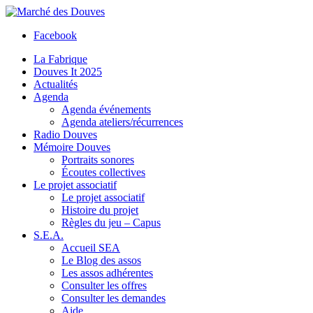
Facebook
La Fabrique
Douves It 2025
Actualités
Agenda
Agenda événements
Agenda ateliers/récurrences
Radio Douves
Mémoire Douves
Portraits sonores
Écoutes collectives
Le projet associatif
Le projet associatif
Histoire du projet
Règles du jeu – Capus
S.E.A.
Accueil SEA
Le Blog des assos
Les assos adhérentes
Consulter les offres
Consulter les demandes
Aide