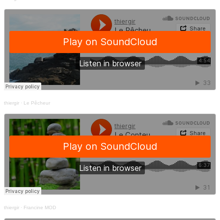
thiergir
·
Le Pêcheur
thiergir
·
Francine MOD