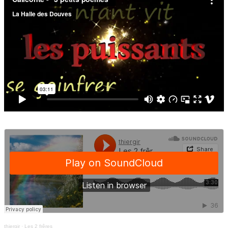
thiergir
·
Les 2 frêres