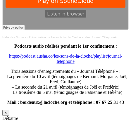
Halle des Douves
·
Présentation de l’association la Cloche et des Journal Téléphoné
Podcasts audio réalisés pendant le 1er confinement :
https://podcast.ausha.co/les-sons-de-la-cloche/playlist/journal-
telephone
Trois sessions d’enregistrements du « Journal Téléphoné » :
– La première du 10 avril (témoignages de Bernard, Morgane, Joël,
Fred, Guillaume)
– La seconde du 21 avril (témoignages de Joël et Frédéric)
– La troisième du 5 mai (témoignages de Fabienne et Hélène)
Mail : bordeaux@lacloche.org et téléphone : 07 67 25 31 43
×
Débattre