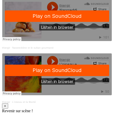
thiergir
·
Nassreddine et le sultan gourmand
thiergir
·
L'oiseau et la liberté
×
Revenir sur scène !