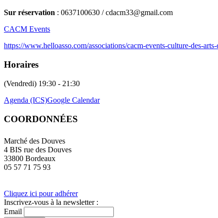
Sur réservation
: 0637100630 / cdacm33@gmail.com
CACM Events
https://www.helloasso.com/associations/cacm-events-culture-des-arts
Horaires
(Vendredi) 19:30 - 21:30
Agenda (ICS)
Google Calendar
COORDONNÉES
Marché des Douves
4 BIS rue des Douves
33800 Bordeaux
05 57 71 75 93
Cliquez ici pour adhérer
Inscrivez-vous à la newsletter :
Email