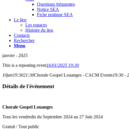
Questions fréquentes
Notice SEA
Fiche pratique SEA
Le lieu
Les espaces
Histoire du lieu
Contacts
Rechercher
Menu
janvier - 2025
This is a repeating event
16/01/2025 19:30
10
jan
19:30
21:30
Chorale Gospel Louanges - CACM Events
19:30 - 
Détails de l'événement
Chorale Gospel Louanges
Tous les vendredis du Septembre 2024 au 27 Juin 2024
Gratuit / Tout public