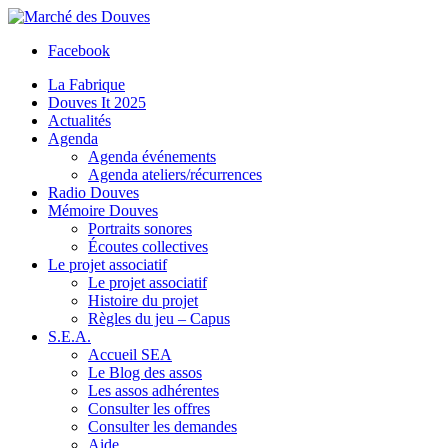
Facebook
La Fabrique
Douves It 2025
Actualités
Agenda
Agenda événements
Agenda ateliers/récurrences
Radio Douves
Mémoire Douves
Portraits sonores
Écoutes collectives
Le projet associatif
Le projet associatif
Histoire du projet
Règles du jeu – Capus
S.E.A.
Accueil SEA
Le Blog des assos
Les assos adhérentes
Consulter les offres
Consulter les demandes
Aide