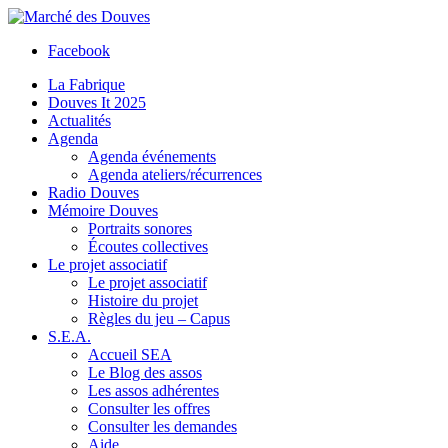
Facebook
La Fabrique
Douves It 2025
Actualités
Agenda
Agenda événements
Agenda ateliers/récurrences
Radio Douves
Mémoire Douves
Portraits sonores
Écoutes collectives
Le projet associatif
Le projet associatif
Histoire du projet
Règles du jeu – Capus
S.E.A.
Accueil SEA
Le Blog des assos
Les assos adhérentes
Consulter les offres
Consulter les demandes
Aide