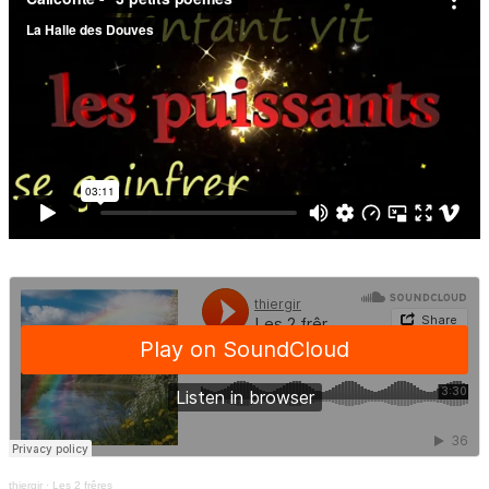
thiergir
·
Les 2 frêres