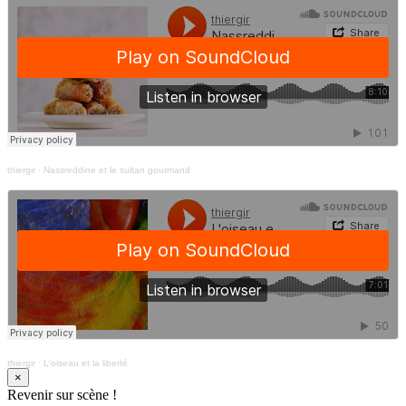
thiergir
·
Nassreddine et le sultan gourmand
thiergir
·
L'oiseau et la liberté
×
Revenir sur scène !