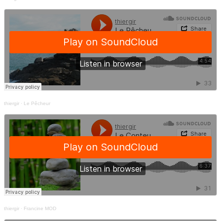
thiergir
·
Le Pêcheur
thiergir
·
Francine MOD