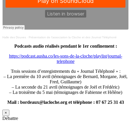
Halle des Douves
·
Présentation de l’association la Cloche et des Journal Téléphoné
Podcasts audio réalisés pendant le 1er confinement :
https://podcast.ausha.co/les-sons-de-la-cloche/playlist/journal-
telephone
Trois sessions d’enregistrements du « Journal Téléphoné » :
– La première du 10 avril (témoignages de Bernard, Morgane, Joël,
Fred, Guillaume)
– La seconde du 21 avril (témoignages de Joël et Frédéric)
– La troisième du 5 mai (témoignages de Fabienne et Hélène)
Mail : bordeaux@lacloche.org et téléphone : 07 67 25 31 43
×
Débattre