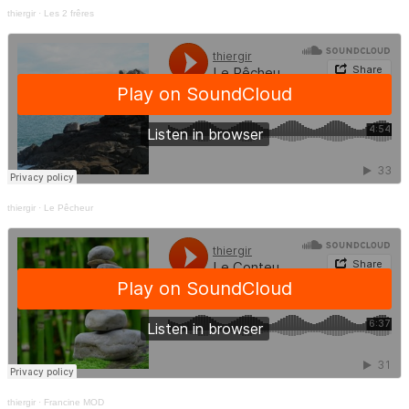
thiergir
·
Les 2 frêres
thiergir
·
Le Pêcheur
thiergir
·
Francine MOD