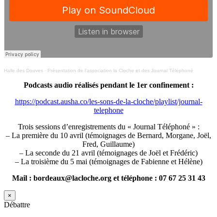
Halle des Douves
·
Présentation de l’association la Cloche et des Journal Téléphoné
Podcasts audio réalisés pendant le 1er confinement :
https://podcast.ausha.co/les-sons-de-la-cloche/playlist/journal-
telephone
Trois sessions d’enregistrements du « Journal Téléphoné » :
– La première du 10 avril (témoignages de Bernard, Morgane, Joël,
Fred, Guillaume)
– La seconde du 21 avril (témoignages de Joël et Frédéric)
– La troisième du 5 mai (témoignages de Fabienne et Hélène)
Mail : bordeaux@lacloche.org et téléphone : 07 67 25 31 43
×
Débattre