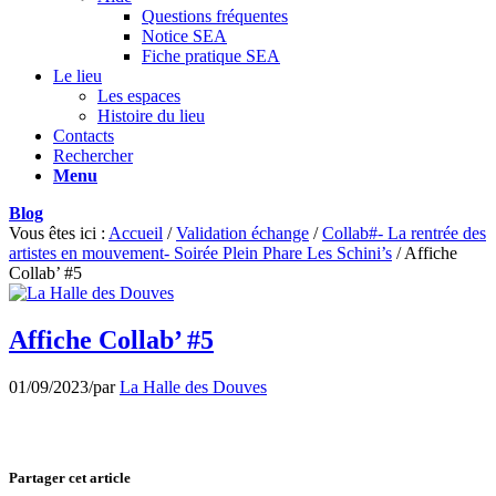
Questions fréquentes
Notice SEA
Fiche pratique SEA
Le lieu
Les espaces
Histoire du lieu
Contacts
Rechercher
Menu
Blog
Vous êtes ici :
Accueil
/
Validation échange
/
Collab#- La rentrée des
artistes en mouvement- Soirée Plein Phare Les Schini’s
/
Affiche
Collab’ #5
Affiche Collab’ #5
01/09/2023
/
par
La Halle des Douves
Partager cet article