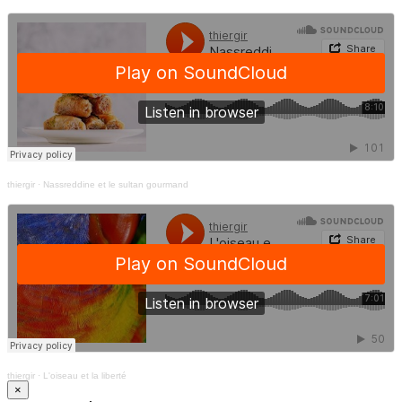
thiergir
·
Nassreddine et le sultan gourmand
thiergir
·
L'oiseau et la liberté
×