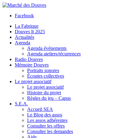
Facebook
La Fabrique
Douves It 2025
Actualités
Agenda
Agenda événements
Agenda ateliers/récurrences
Radio Douves
Mémoire Douves
Portraits sonores
Écoutes collectives
Le projet associatif
Le projet associatif
Histoire du projet
Règles du jeu – Capus
S.E.A.
Accueil SEA
Le Blog des assos
Les assos adhérentes
Consulter les offres
Consulter les demandes
Aide