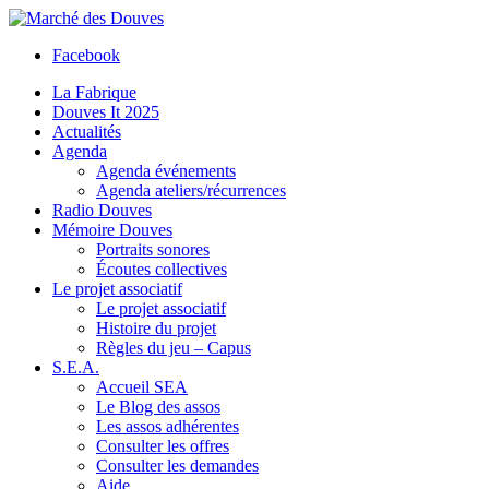
Facebook
La Fabrique
Douves It 2025
Actualités
Agenda
Agenda événements
Agenda ateliers/récurrences
Radio Douves
Mémoire Douves
Portraits sonores
Écoutes collectives
Le projet associatif
Le projet associatif
Histoire du projet
Règles du jeu – Capus
S.E.A.
Accueil SEA
Le Blog des assos
Les assos adhérentes
Consulter les offres
Consulter les demandes
Aide