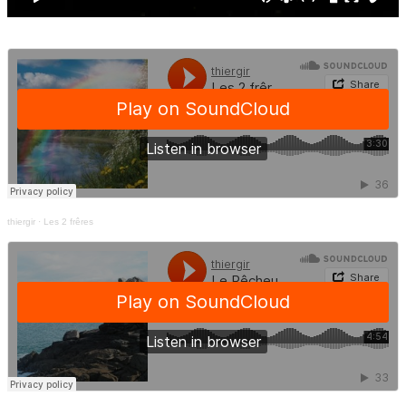
thiergir
·
Les 2 frêres