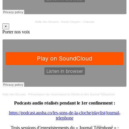
Halle des Douves
·
Ovale Citoyen – Il faudra
×
Porter nos voix
Halle des Douves
·
Présentation de l’association la Cloche et des Journal Téléphoné
Podcasts audio réalisés pendant le 1er confinement :
https://podcast.ausha.co/les-sons-de-la-cloche/playlist/journal-
telephone
Trois sessions d’enregistrements du « Journal Téléphoné » :