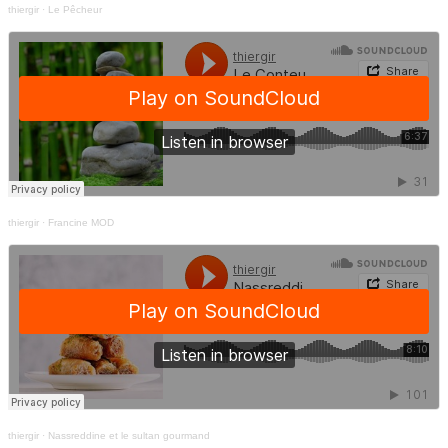
thiergir
·
Le Pêcheur
thiergir
·
Francine MOD
thiergir
·
Nassreddine et le sultan gourmand