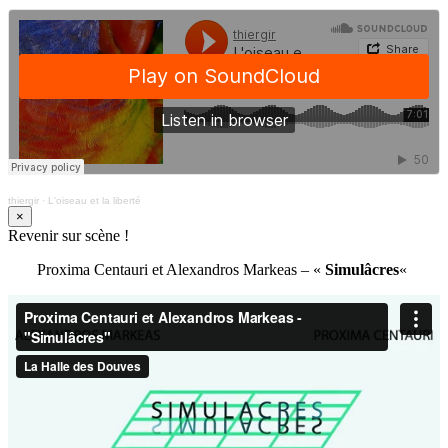
thiergir
·
L'oiseau et la liberté
×
Revenir sur scène !
Proxima Centauri et Alexandros Markeas – «
Simulâcres
«