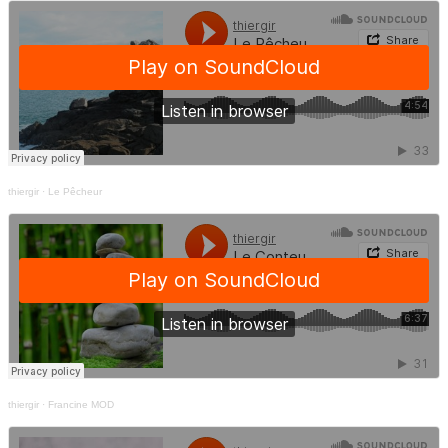
thiergir
·
Le Pêcheur
thiergir
·
Francine MOD