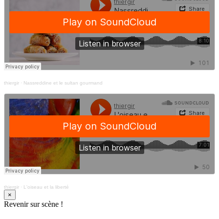
thiergir
·
Nassreddine et le sultan gourmand
thiergir
·
L'oiseau et la liberté
×
Revenir sur scène !