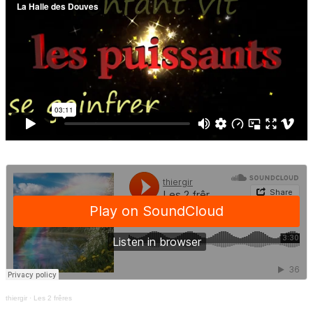
thiergir
·
Les 2 frêres