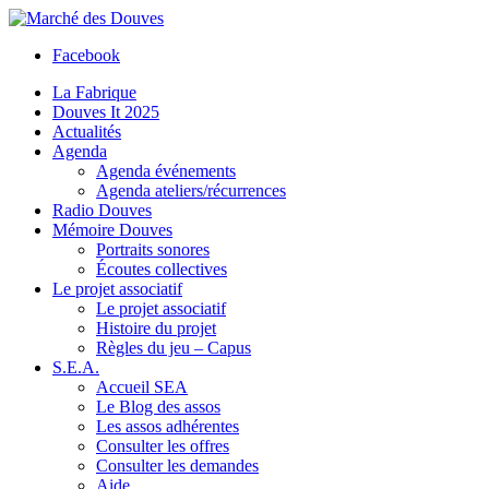
Facebook
La Fabrique
Douves It 2025
Actualités
Agenda
Agenda événements
Agenda ateliers/récurrences
Radio Douves
Mémoire Douves
Portraits sonores
Écoutes collectives
Le projet associatif
Le projet associatif
Histoire du projet
Règles du jeu – Capus
S.E.A.
Accueil SEA
Le Blog des assos
Les assos adhérentes
Consulter les offres
Consulter les demandes
Aide