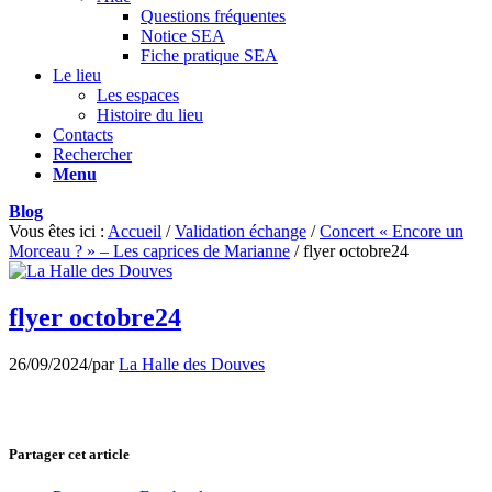
Questions fréquentes
Notice SEA
Fiche pratique SEA
Le lieu
Les espaces
Histoire du lieu
Contacts
Rechercher
Menu
Blog
Vous êtes ici :
Accueil
/
Validation échange
/
Concert « Encore un
Morceau ? » – Les caprices de Marianne
/
flyer octobre24
flyer octobre24
26/09/2024
/
par
La Halle des Douves
Partager cet article