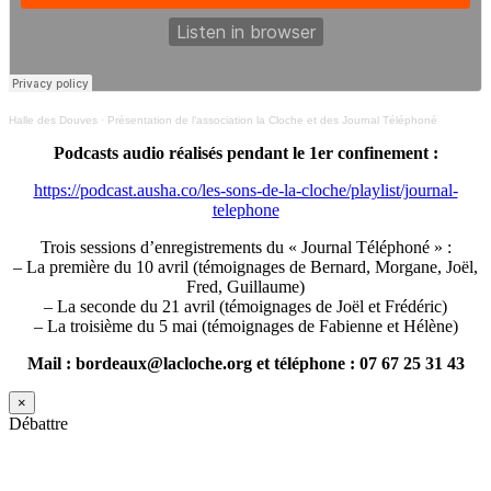
Halle des Douves
·
Présentation de l’association la Cloche et des Journal Téléphoné
Podcasts audio réalisés pendant le 1er confinement :
https://podcast.ausha.co/les-sons-de-la-cloche/playlist/journal-
telephone
Trois sessions d’enregistrements du « Journal Téléphoné » :
– La première du 10 avril (témoignages de Bernard, Morgane, Joël,
Fred, Guillaume)
– La seconde du 21 avril (témoignages de Joël et Frédéric)
– La troisième du 5 mai (témoignages de Fabienne et Hélène)
Mail : bordeaux@lacloche.org et téléphone : 07 67 25 31 43
×
Débattre