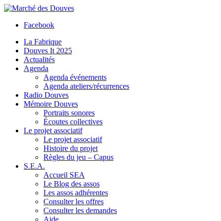
Facebook
La Fabrique
Douves It 2025
Actualités
Agenda
Agenda événements
Agenda ateliers/récurrences
Radio Douves
Mémoire Douves
Portraits sonores
Écoutes collectives
Le projet associatif
Le projet associatif
Histoire du projet
Règles du jeu – Capus
S.E.A.
Accueil SEA
Le Blog des assos
Les assos adhérentes
Consulter les offres
Consulter les demandes
Aide