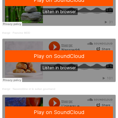
thiergir
·
Francine MOD
thiergir
·
Nassreddine et le sultan gourmand