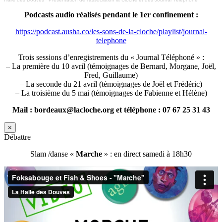
Podcasts audio réalisés pendant le 1er confinement :
https://podcast.ausha.co/les-sons-de-la-cloche/playlist/journal-
telephone
Trois sessions d’enregistrements du « Journal Téléphoné » :
– La première du 10 avril (témoignages de Bernard, Morgane, Joël,
Fred, Guillaume)
– La seconde du 21 avril (témoignages de Joël et Frédéric)
– La troisième du 5 mai (témoignages de Fabienne et Hélène)
Mail : bordeaux@lacloche.org et téléphone : 07 67 25 31 43
×
Débattre
Slam /danse «
Marche
» : en direct samedi à 18h30