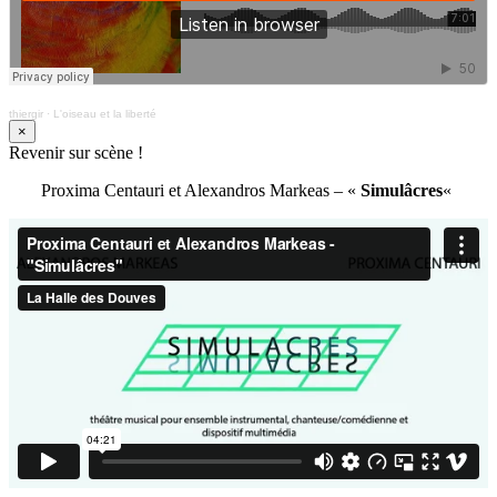
thiergir
·
L'oiseau et la liberté
×
Revenir sur scène !
Proxima Centauri et Alexandros Markeas – «
Simulâcres
«