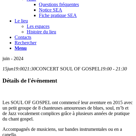
Questions fréquentes
Notice SEA
Fiche pratique SEA
Le lieu
Les espaces
Histoire du lieu
Contacts
Rechercher
Menu
juin - 2024
15
jun
19:00
21:30
CONCERT SOUL OF GOSPEL
19:00 - 21:30
Détails de l'événement
Les SOUL OF GOSPEL ont commencé leur aventure en 2015
avec
un petit groupe de 8 chanteuses amoureuses de blues, soul, rn’b et
de Jazz vocalement complices grâce à plusieurs années de pratique
du chant gospel.
Accompagnés de musiciens, sur bandes instrumentales ou en a
capella,