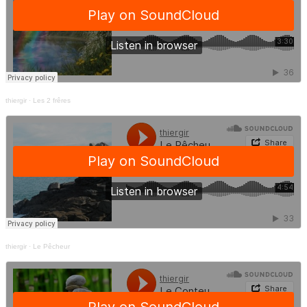
thiergir
·
Les 2 frêres
thiergir
·
Le Pêcheur