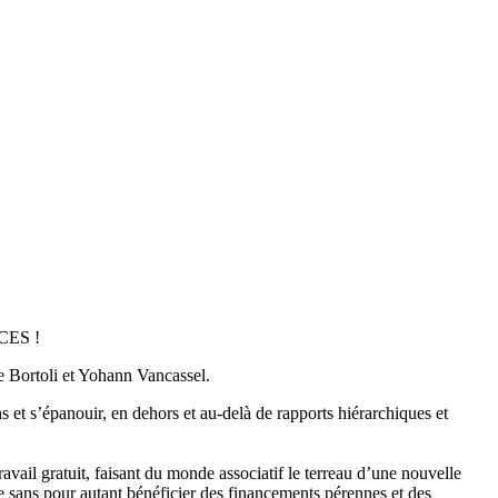
CCES !
De Bortoli et Yohann Vancassel.
sens et s’épanouir, en dehors et au-delà de rapports hiérarchiques et
travail gratuit, faisant du monde associatif le terreau d’une nouvelle
ale sans pour autant bénéficier des financements pérennes et des