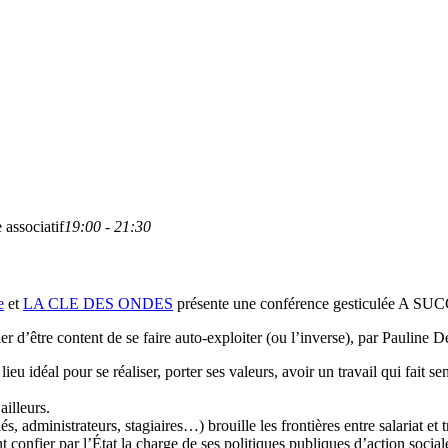
 associatif
19:00 - 21:30
e
et
LA CLE DES ONDES
présente une conférence gesticulée A SU
er d’être content de se faire auto-exploiter (ou l’inverse), par Pauline 
 lieu idéal pour se réaliser, porter ses valeurs, avoir un travail qui fait 
ailleurs.
és, administrateurs, stagiaires…) brouille les frontières entre salariat et 
ent confier par l’État la charge de ses politiques publiques d’action soci