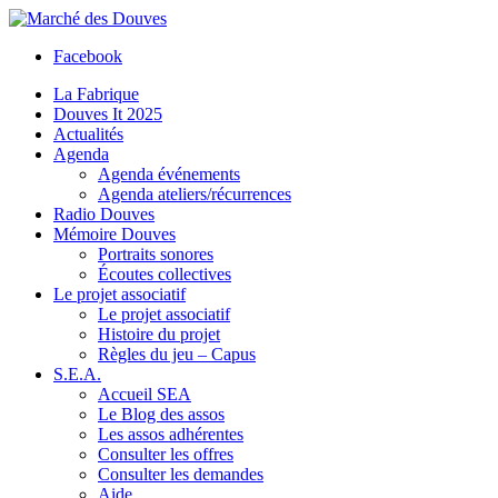
Facebook
La Fabrique
Douves It 2025
Actualités
Agenda
Agenda événements
Agenda ateliers/récurrences
Radio Douves
Mémoire Douves
Portraits sonores
Écoutes collectives
Le projet associatif
Le projet associatif
Histoire du projet
Règles du jeu – Capus
S.E.A.
Accueil SEA
Le Blog des assos
Les assos adhérentes
Consulter les offres
Consulter les demandes
Aide