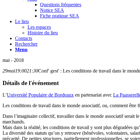
Questions fréquentes
Notice SEA
Fiche pratique SEA
Le lieu
Les espaces
Histoire du lieu
Contacts
Rechercher
Menu
mai - 2018
29
mai
19:00
21:30
Conf' gest' : Les conditions de travail dans le monde
Détails de l'événement
L’
Université Populaire de Bordeaux
en partenariat avec
La Paasserell
Les conditions de travail dans le monde associatif, ou, comment être fi
Dans l’imaginaire collectif, travailler dans le monde associatif serait le
marchands.
Mais dans la réalité, les conditions de travail y sont plus dégradées qu’
La diversité des statuts qu’on y retrouve (bénévoles, volontaires, salari
précarité. De petites structures, partiellement professionnelles, se voi