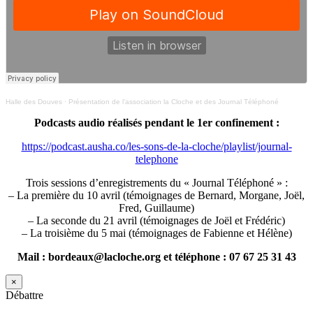
Halle des Douves
·
Présentation de l’association la Cloche et des Journal Téléphoné
Podcasts audio réalisés pendant le 1er confinement :
https://podcast.ausha.co/les-sons-de-la-cloche/playlist/journal-
telephone
Trois sessions d’enregistrements du « Journal Téléphoné » :
– La première du 10 avril (témoignages de Bernard, Morgane, Joël,
Fred, Guillaume)
– La seconde du 21 avril (témoignages de Joël et Frédéric)
– La troisième du 5 mai (témoignages de Fabienne et Hélène)
Mail : bordeaux@lacloche.org et téléphone : 07 67 25 31 43
×
Débattre