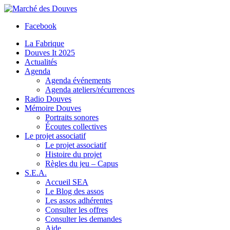
Facebook
La Fabrique
Douves It 2025
Actualités
Agenda
Agenda événements
Agenda ateliers/récurrences
Radio Douves
Mémoire Douves
Portraits sonores
Écoutes collectives
Le projet associatif
Le projet associatif
Histoire du projet
Règles du jeu – Capus
S.E.A.
Accueil SEA
Le Blog des assos
Les assos adhérentes
Consulter les offres
Consulter les demandes
Aide