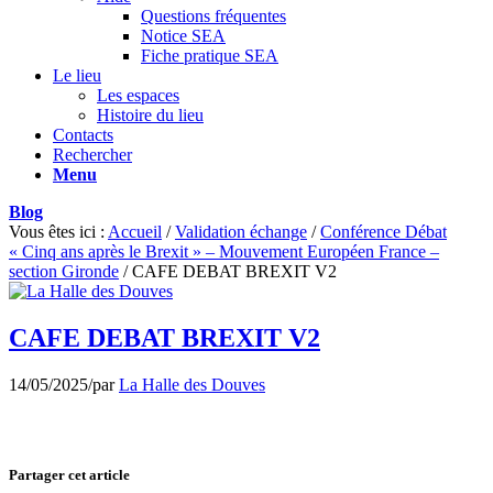
Questions fréquentes
Notice SEA
Fiche pratique SEA
Le lieu
Les espaces
Histoire du lieu
Contacts
Rechercher
Menu
Blog
Vous êtes ici :
Accueil
/
Validation échange
/
Conférence Débat
« Cinq ans après le Brexit » – Mouvement Européen France –
section Gironde
/
CAFE DEBAT BREXIT V2
CAFE DEBAT BREXIT V2
14/05/2025
/
par
La Halle des Douves
Partager cet article