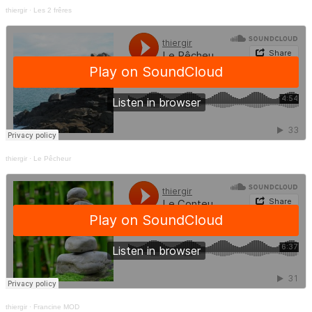
thiergir
·
Les 2 frêres
thiergir
·
Le Pêcheur
thiergir
·
Francine MOD