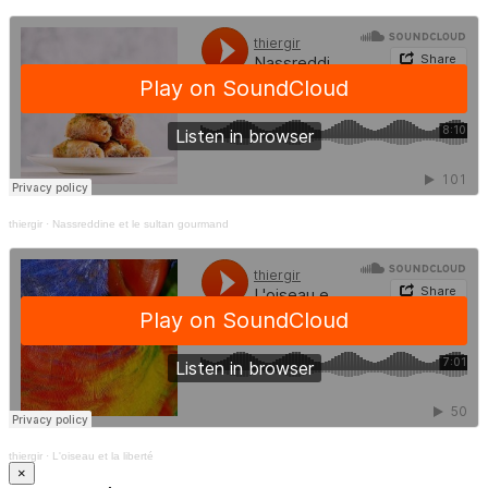
thiergir
·
Nassreddine et le sultan gourmand
thiergir
·
L'oiseau et la liberté
×