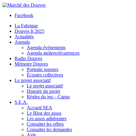
Facebook
La Fabrique
Douves It 2025
Actualités
Agenda
Agenda événements
Agenda ateliers/récurrences
Radio Douves
Mémoire Douves
Portraits sonores
Écoutes collectives
Le projet associatif
Le projet associatif
Histoire du projet
Règles du jeu – Capus
S.E.A.
Accueil SEA
Le Blog des assos
Les assos adhérentes
Consulter les offres
Consulter les demandes
Aide