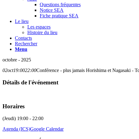
Questions fréquentes
Notice SEA
Fiche pratique SEA
Le lieu
Les espaces
Histoire du lieu
Contacts
Rechercher
Menu
octobre - 2025
02
oct
19:00
22:00
Conférence - plus jamais Horishima et Nagasaki - T
Détails de l'événement
Horaires
(Jeudi) 19:00 - 22:00
Agenda (ICS)
Google Calendar