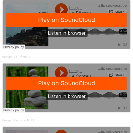
thiergir
·
Le Pêcheur
thiergir
·
Francine MOD