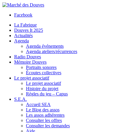
Facebook
La Fabrique
Douves It 2025
Actualités
Agenda
Agenda événements
Agenda ateliers/récurrences
Radio Douves
Mémoire Douves
Portraits sonores
Écoutes collectives
Le projet associatif
Le projet associatif
Histoire du projet
Règles du jeu – Capus
S.E.A.
Accueil SEA
Le Blog des assos
Les assos adhérentes
Consulter les offres
Consulter les demandes
Aide