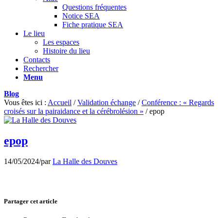
Questions fréquentes
Notice SEA
Fiche pratique SEA
Le lieu
Les espaces
Histoire du lieu
Contacts
Rechercher
Menu
Blog
Vous êtes ici :
Accueil
/
Validation échange
/
Conférence : « Regards
croisés sur la pairaidance et la cérébrolésion »
/
epop
epop
14/05/2024
/
par
La Halle des Douves
Partager cet article