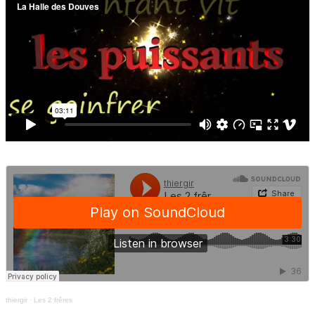
thiergir
·
Les 2 frêres