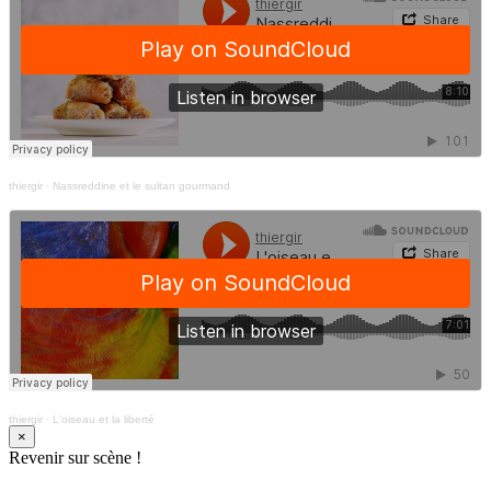
thiergir
·
Nassreddine et le sultan gourmand
thiergir
·
L'oiseau et la liberté
×
Revenir sur scène !