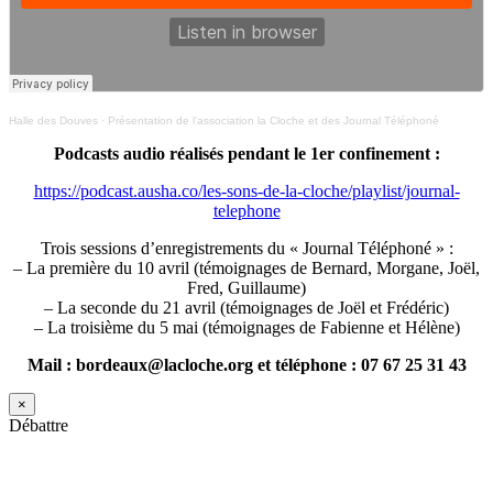
Halle des Douves
·
Présentation de l’association la Cloche et des Journal Téléphoné
Podcasts audio réalisés pendant le 1er confinement :
https://podcast.ausha.co/les-sons-de-la-cloche/playlist/journal-
telephone
Trois sessions d’enregistrements du « Journal Téléphoné » :
– La première du 10 avril (témoignages de Bernard, Morgane, Joël,
Fred, Guillaume)
– La seconde du 21 avril (témoignages de Joël et Frédéric)
– La troisième du 5 mai (témoignages de Fabienne et Hélène)
Mail : bordeaux@lacloche.org et téléphone : 07 67 25 31 43
×
Débattre