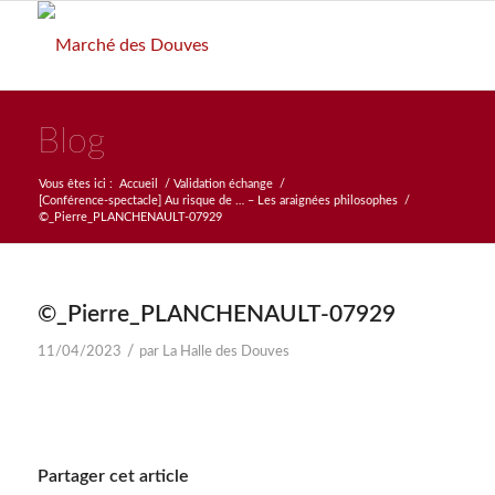
Blog
Vous êtes ici :
Accueil
/
Validation échange
/
[Conférence-spectacle] Au risque de … – Les araignées philosophes
/
©_Pierre_PLANCHENAULT-07929
©_Pierre_PLANCHENAULT-07929
/
11/04/2023
par
La Halle des Douves
Partager cet article