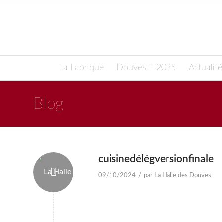
La Fabrique
Douves It 2025
Actualité
Blog
cuisinedélégversionfinale
/
09/10/2024
par
La Halle des Douves