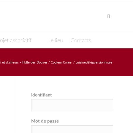
ojet associatif
Le lieu
Contacts
ci et d’ailleurs – Halle des Douves / Couleur Corée
/
cuisinedélégversionfinale
Identifiant
Mot de passe