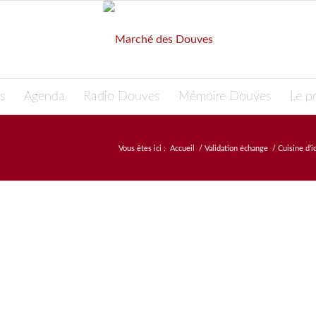
s
Agenda
Radio Douves
Mémoire Douves
Le pr
Vous êtes ici :
Accueil
/
Validation échange
/
Cuisine d’i