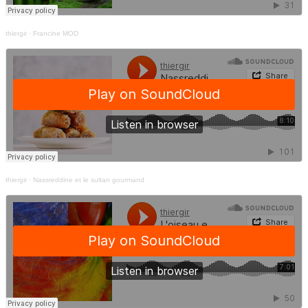
thiergir
·
Francine MOD
thiergir
·
Nassreddine et le sultan gourmand