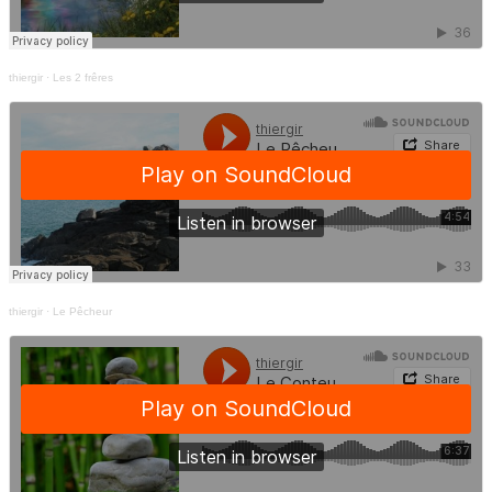
thiergir
·
Les 2 frêres
thiergir
·
Le Pêcheur