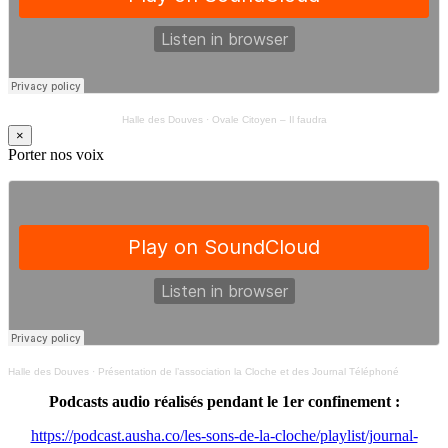
Halle des Douves
·
Ovale Citoyen – Il faudra
×
Porter nos voix
Halle des Douves
·
Présentation de l’association la Cloche et des Journal Téléphoné
Podcasts audio réalisés pendant le 1er confinement :
https://podcast.ausha.co/les-sons-de-la-cloche/playlist/journal-