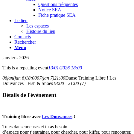
Questions fréquentes
Notice SEA
Fiche pratique SEA
Le lieu
Les espaces
Histoire du lieu
Contacts
Rechercher
Menu
janvier - 2026
This is a repeating event
13/01/2026 18:00
06
jan
(jan 6)
18:00
07
(jan 7)
21:00
Danse Training Libre ! Les
Douvances - Fish & Shoes
18:00 - 21:00 (7)
Détails de l'événement
Training libre avec
Les Douvances
!
Tu es danseur.euses et tu as besoin
d’espace pour t’entrainer, pour chercher, pour kiffer, pour rencontrer,