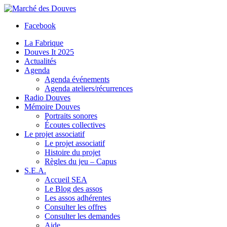
Facebook
La Fabrique
Douves It 2025
Actualités
Agenda
Agenda événements
Agenda ateliers/récurrences
Radio Douves
Mémoire Douves
Portraits sonores
Écoutes collectives
Le projet associatif
Le projet associatif
Histoire du projet
Règles du jeu – Capus
S.E.A.
Accueil SEA
Le Blog des assos
Les assos adhérentes
Consulter les offres
Consulter les demandes
Aide