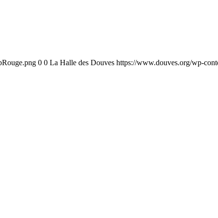
ebRouge.png
0
0
La Halle des Douves
https://www.douves.org/wp-con