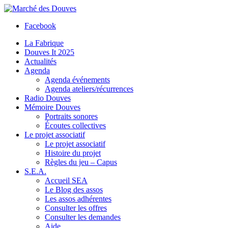
Facebook
La Fabrique
Douves It 2025
Actualités
Agenda
Agenda événements
Agenda ateliers/récurrences
Radio Douves
Mémoire Douves
Portraits sonores
Écoutes collectives
Le projet associatif
Le projet associatif
Histoire du projet
Règles du jeu – Capus
S.E.A.
Accueil SEA
Le Blog des assos
Les assos adhérentes
Consulter les offres
Consulter les demandes
Aide