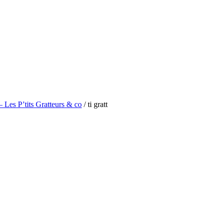
 Les P’tits Gratteurs & co
/
ti gratt