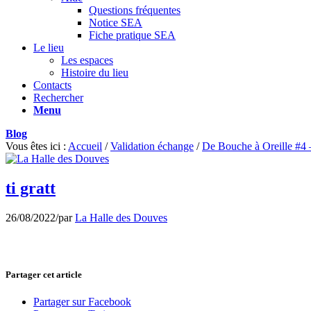
Questions fréquentes
Notice SEA
Fiche pratique SEA
Le lieu
Les espaces
Histoire du lieu
Contacts
Rechercher
Menu
Blog
Vous êtes ici :
Accueil
/
Validation échange
/
De Bouche à Oreille #4 –
ti gratt
26/08/2022
/
par
La Halle des Douves
Partager cet article
Partager sur Facebook