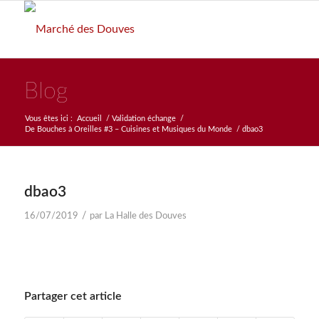
Blog
Vous êtes ici :
Accueil
/
Validation échange
/
De Bouches à Oreilles #3 – Cuisines et Musiques du Monde
/
dbao3
dbao3
/
16/07/2019
par
La Halle des Douves
Partager cet article