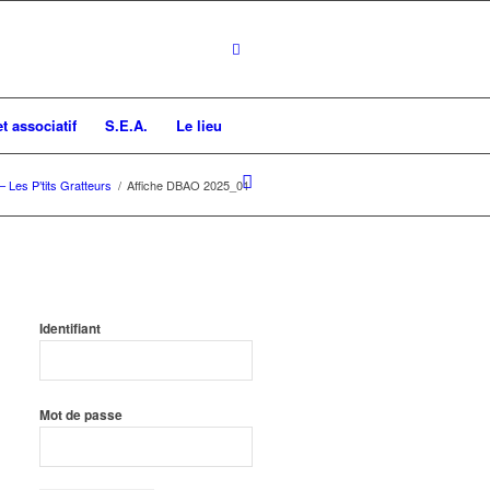
t associatif
S.E.A.
Le lieu
 Les P’tits Gratteurs
/
Affiche DBAO 2025_01
Identifiant
Mot de passe