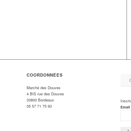
COORDONNÉES
C
Marché des Douves
4 BIS rue des Douves
33800 Bordeaux
Inscri
05 57 71 75 93
Email