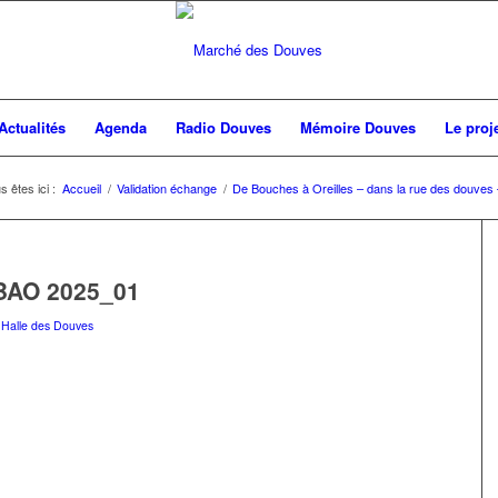
Actualités
Agenda
Radio Douves
Mémoire Douves
Le proje
s êtes ici :
Accueil
/
Validation échange
/
De Bouches à Oreilles – dans la rue des douves –
DBAO 2025_01
 Halle des Douves