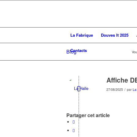
La Fabrique
Douves It 2025
Contacts
Blog
Vou
Affiche 
/
27/08/2025
par
La
Partager cet article