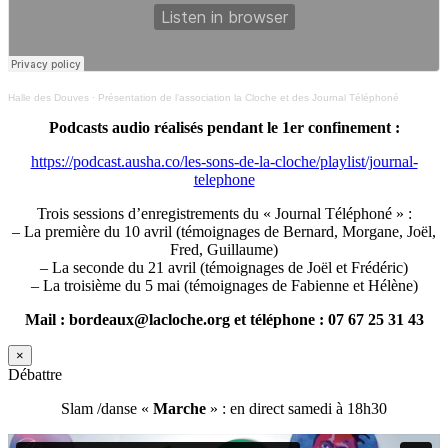
Halle des Douves
·
Présentation de l’association la Cloche et des Journal Téléphoné
Podcasts audio réalisés pendant le 1er confinement :
https://podcast.ausha.co/les-sons-de-la-cloche/playlist/journal-
telephone
Trois sessions d’enregistrements du « Journal Téléphoné » :
– La première du 10 avril (témoignages de Bernard, Morgane, Joël,
Fred, Guillaume)
– La seconde du 21 avril (témoignages de Joël et Frédéric)
– La troisième du 5 mai (témoignages de Fabienne et Hélène)
Mail : bordeaux@lacloche.org et téléphone : 07 67 25 31 43
×
Débattre
Slam /danse «
Marche
» : en direct samedi à 18h30