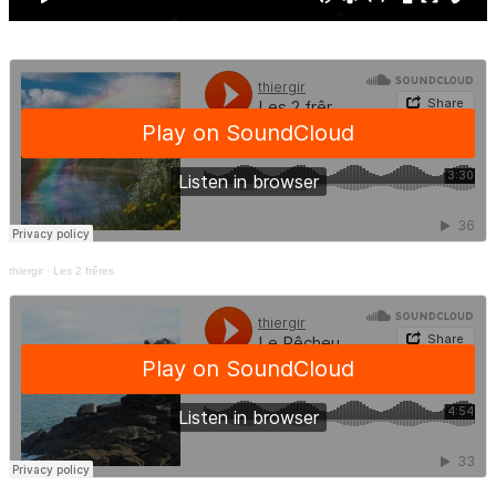
thiergir
·
Les 2 frêres