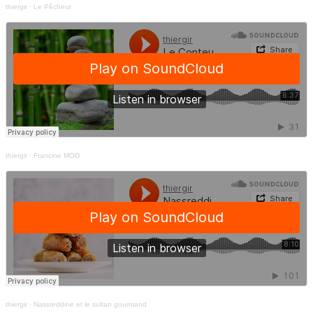
thiergir
·
Le Pêcheur
thiergir
·
Francine MOD
thiergir
·
Nassreddine et le sultan gourmand