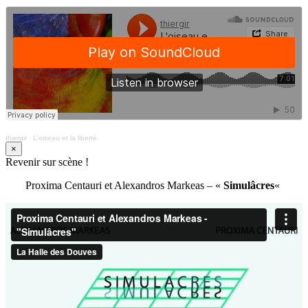
thiergir
·
L'oiseau et la liberté
×
Revenir sur scène !
Proxima Centauri et Alexandros Markeas – «
Simulâcres
«