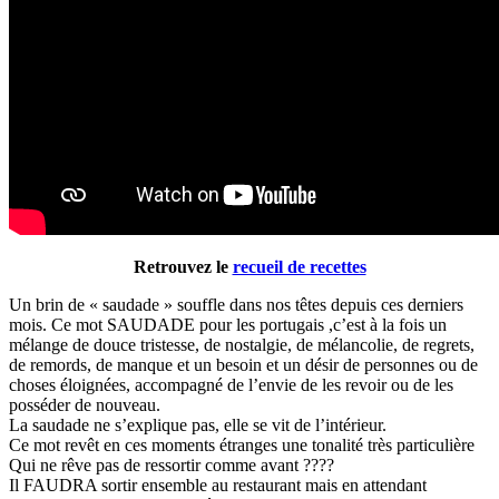
Retrouvez le
recueil de recettes
Un brin de « saudade » souffle dans nos têtes depuis ces derniers
mois. Ce mot SAUDADE pour les portugais ,c’est à la fois un
mélange de douce tristesse, de nostalgie, de mélancolie, de regrets,
de remords, de manque et un besoin et un désir de personnes ou de
choses éloignées, accompagné de l’envie de les revoir ou de les
posséder de nouveau.
La saudade ne s’explique pas, elle se vit de l’intérieur.
Ce mot revêt en ces moments étranges une tonalité très particulière
Qui ne rêve pas de ressortir comme avant ????
Il FAUDRA sortir ensemble au restaurant mais en attendant