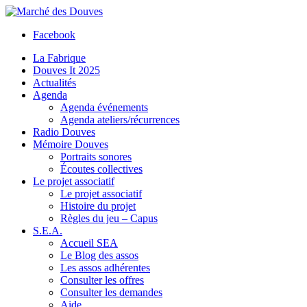
Facebook
La Fabrique
Douves It 2025
Actualités
Agenda
Agenda événements
Agenda ateliers/récurrences
Radio Douves
Mémoire Douves
Portraits sonores
Écoutes collectives
Le projet associatif
Le projet associatif
Histoire du projet
Règles du jeu – Capus
S.E.A.
Accueil SEA
Le Blog des assos
Les assos adhérentes
Consulter les offres
Consulter les demandes
Aide