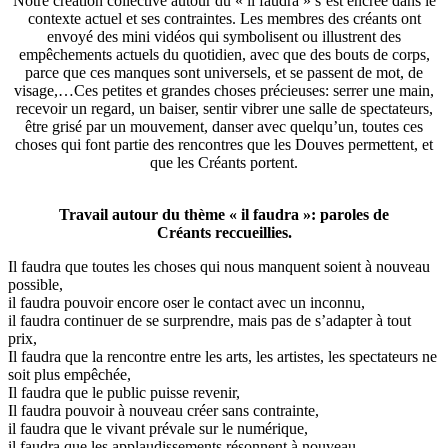
Notre création collective autour du « il faudra » s’est encrée dans le
contexte actuel et ses contraintes. Les membres des créants ont
envoyé des mini vidéos qui symbolisent ou illustrent des
empêchements actuels du quotidien, avec que des bouts de corps,
parce que ces manques sont universels, et se passent de mot, de
visage,…Ces petites et grandes choses précieuses: serrer une main,
recevoir un regard, un baiser, sentir vibrer une salle de spectateurs,
être grisé par un mouvement, danser avec quelqu’un, toutes ces
choses qui font partie des rencontres que les Douves permettent, et
que les Créants portent.
Travail autour du thème « il faudra »: paroles de
Créants reccueillies.
Il faudra que toutes les choses qui nous manquent soient à nouveau
possible,
il faudra pouvoir encore oser le contact avec un inconnu,
il faudra continuer de se surprendre, mais pas de s’adapter à tout
prix,
Il faudra que la rencontre entre les arts, les artistes, les spectateurs ne
soit plus empêchée,
Il faudra que le public puisse revenir,
Il faudra pouvoir à nouveau créer sans contrainte,
il faudra que le vivant prévale sur le numérique,
il faudra que les applaudissements résonnent à nouveau,