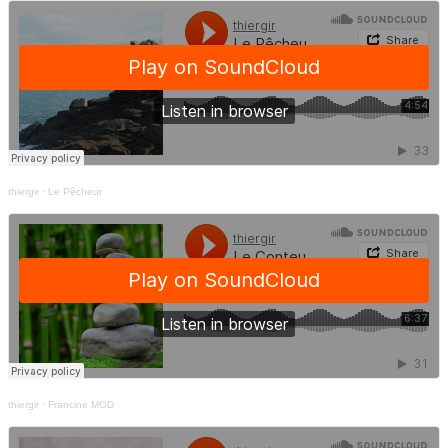
thiergir
·
Le Pêcheur
thiergir
·
Francine MOD