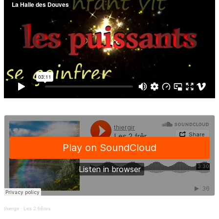
thiergir
·
Les 2 frêres