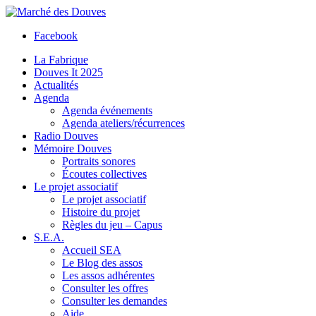
Facebook
La Fabrique
Douves It 2025
Actualités
Agenda
Agenda événements
Agenda ateliers/récurrences
Radio Douves
Mémoire Douves
Portraits sonores
Écoutes collectives
Le projet associatif
Le projet associatif
Histoire du projet
Règles du jeu – Capus
S.E.A.
Accueil SEA
Le Blog des assos
Les assos adhérentes
Consulter les offres
Consulter les demandes
Aide