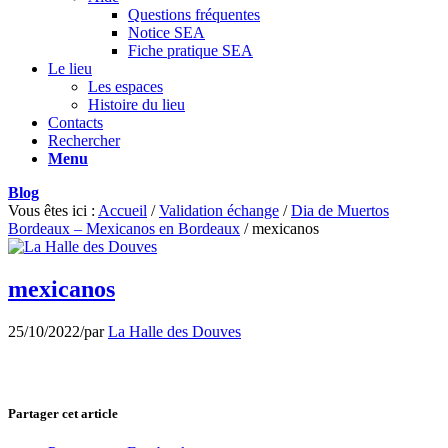
Questions fréquentes
Notice SEA
Fiche pratique SEA
Le lieu
Les espaces
Histoire du lieu
Contacts
Rechercher
Menu
Blog
Vous êtes ici :
Accueil
/
Validation échange
/
Dia de Muertos
Bordeaux – Mexicanos en Bordeaux
/
mexicanos
mexicanos
25/10/2022
/
par
La Halle des Douves
Partager cet article