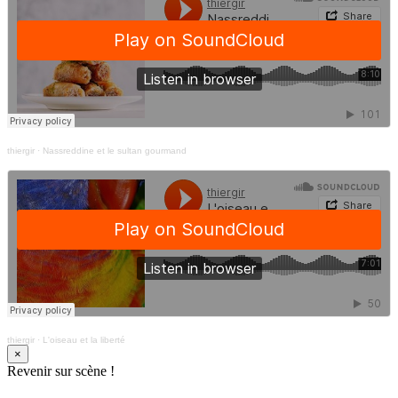
thiergir
·
Nassreddine et le sultan gourmand
thiergir
·
L'oiseau et la liberté
×
Revenir sur scène !