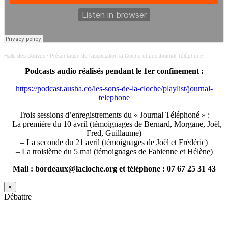
Halle des Douves
·
Présentation de l’association la Cloche et des Journal Téléphoné
Podcasts audio réalisés pendant le 1er confinement :
https://podcast.ausha.co/les-sons-de-la-cloche/playlist/journal-
telephone
Trois sessions d’enregistrements du « Journal Téléphoné » :
– La première du 10 avril (témoignages de Bernard, Morgane, Joël,
Fred, Guillaume)
– La seconde du 21 avril (témoignages de Joël et Frédéric)
– La troisième du 5 mai (témoignages de Fabienne et Hélène)
Mail : bordeaux@lacloche.org et téléphone : 07 67 25 31 43
×
Débattre