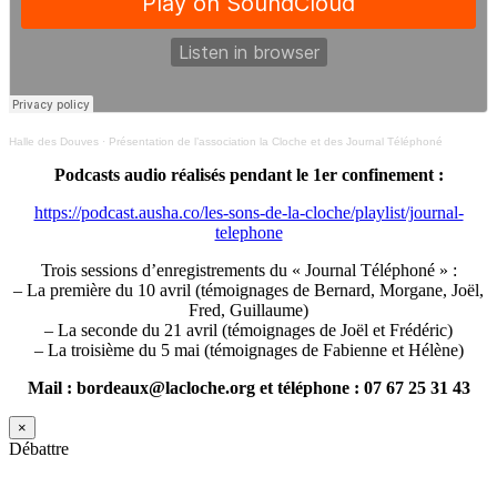
Halle des Douves
·
Présentation de l’association la Cloche et des Journal Téléphoné
Podcasts audio réalisés pendant le 1er confinement :
https://podcast.ausha.co/les-sons-de-la-cloche/playlist/journal-
telephone
Trois sessions d’enregistrements du « Journal Téléphoné » :
– La première du 10 avril (témoignages de Bernard, Morgane, Joël,
Fred, Guillaume)
– La seconde du 21 avril (témoignages de Joël et Frédéric)
– La troisième du 5 mai (témoignages de Fabienne et Hélène)
Mail : bordeaux@lacloche.org et téléphone : 07 67 25 31 43
×
Débattre