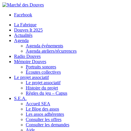
Facebook
La Fabrique
Douves It 2025
Actualités
Agenda
Agenda événements
Agenda ateliers/récurrences
Radio Douves
Mémoire Douves
Portraits sonores
Écoutes collectives
Le projet associatif
Le projet associatif
Histoire du projet
Règles du jeu – Capus
S.E.A.
Accueil SEA
Le Blog des assos
Les assos adhérentes
Consulter les offres
Consulter les demandes
Aide