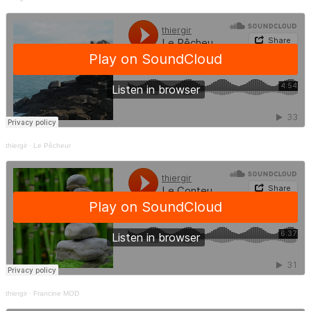
thiergir
·
Le Pêcheur
thiergir
·
Francine MOD