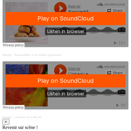
thiergir
·
Nassreddine et le sultan gourmand
thiergir
·
L'oiseau et la liberté
×
Revenir sur scène !