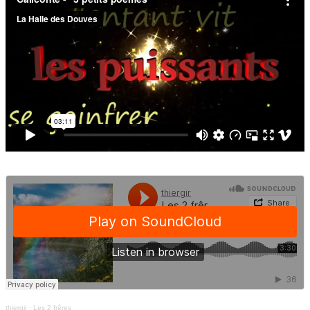
thiergir
·
Les 2 frêres