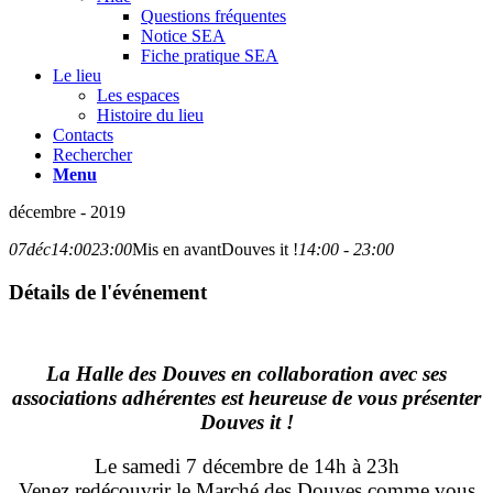
Questions fréquentes
Notice SEA
Fiche pratique SEA
Le lieu
Les espaces
Histoire du lieu
Contacts
Rechercher
Menu
décembre - 2019
07
déc
14:00
23:00
Mis en avant
Douves it !
14:00 - 23:00
Détails de l'événement
La Halle des Douves en collaboration avec ses
associations adhérentes est heureuse de vous présenter
Douves it !
Le samedi 7 décembre de 14h à 23h
Venez redécouvrir le Marché des Douves comme vous