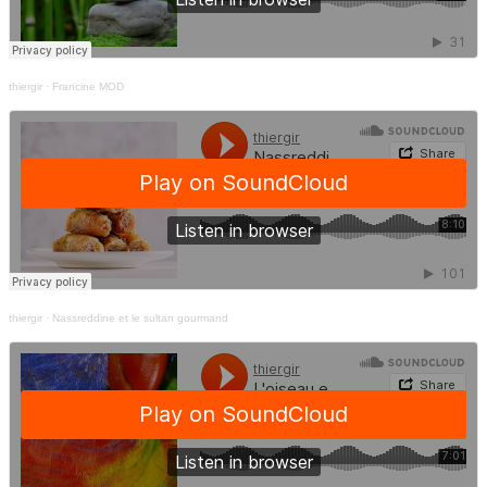
thiergir
·
Francine MOD
thiergir
·
Nassreddine et le sultan gourmand