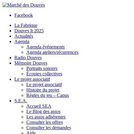
Facebook
La Fabrique
Douves It 2025
Actualités
Agenda
Agenda événements
Agenda ateliers/récurrences
Radio Douves
Mémoire Douves
Portraits sonores
Écoutes collectives
Le projet associatif
Le projet associatif
Histoire du projet
Règles du jeu – Capus
S.E.A.
Accueil SEA
Le Blog des assos
Les assos adhérentes
Consulter les offres
Consulter les demandes
Aide