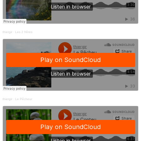
thiergir
·
Les 2 frêres
thiergir
·
Le Pêcheur