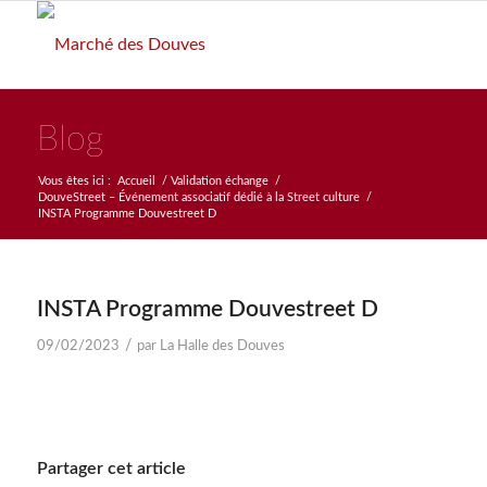
Blog
Vous êtes ici :
Accueil
/
Validation échange
/
DouveStreet – Événement associatif dédié à la Street culture
/
INSTA Programme Douvestreet D
INSTA Programme Douvestreet D
/
09/02/2023
par
La Halle des Douves
Partager cet article