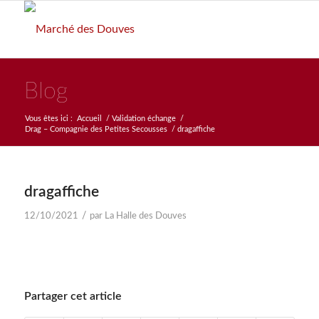
Blog
Vous êtes ici :
Accueil
/
Validation échange
/
Drag – Compagnie des Petites Secousses
/
dragaffiche
dragaffiche
/
12/10/2021
par
La Halle des Douves
Partager cet article