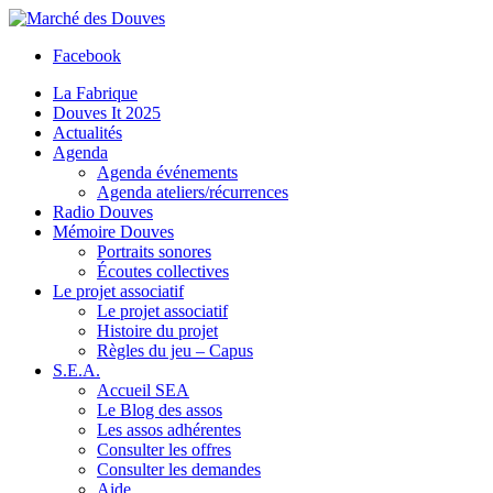
Facebook
La Fabrique
Douves It 2025
Actualités
Agenda
Agenda événements
Agenda ateliers/récurrences
Radio Douves
Mémoire Douves
Portraits sonores
Écoutes collectives
Le projet associatif
Le projet associatif
Histoire du projet
Règles du jeu – Capus
S.E.A.
Accueil SEA
Le Blog des assos
Les assos adhérentes
Consulter les offres
Consulter les demandes
Aide