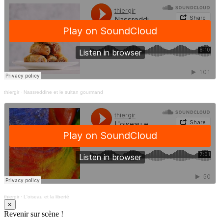
thiergir
·
Nassreddine et le sultan gourmand
thiergir
·
L'oiseau et la liberté
×
Revenir sur scène !