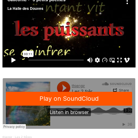
thiergir
·
Les 2 frêres