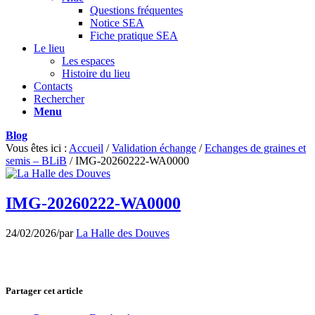
Questions fréquentes
Notice SEA
Fiche pratique SEA
Le lieu
Les espaces
Histoire du lieu
Contacts
Rechercher
Menu
Blog
Vous êtes ici :
Accueil
/
Validation échange
/
Echanges de graines et
semis – BLiB
/
IMG-20260222-WA0000
IMG-20260222-WA0000
24/02/2026
/
par
La Halle des Douves
Partager cet article