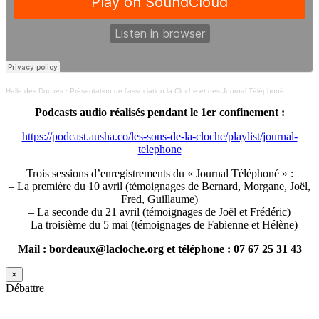
Halle des Douves
·
Présentation de l’association la Cloche et des Journal Téléphoné
Podcasts audio réalisés pendant le 1er confinement :
https://podcast.ausha.co/les-sons-de-la-cloche/playlist/journal-
telephone
Trois sessions d’enregistrements du « Journal Téléphoné » :
– La première du 10 avril (témoignages de Bernard, Morgane, Joël,
Fred, Guillaume)
– La seconde du 21 avril (témoignages de Joël et Frédéric)
– La troisième du 5 mai (témoignages de Fabienne et Hélène)
Mail : bordeaux@lacloche.org et téléphone : 07 67 25 31 43
×
Débattre