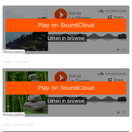
thiergir
·
Le Pêcheur
thiergir
·
Francine MOD