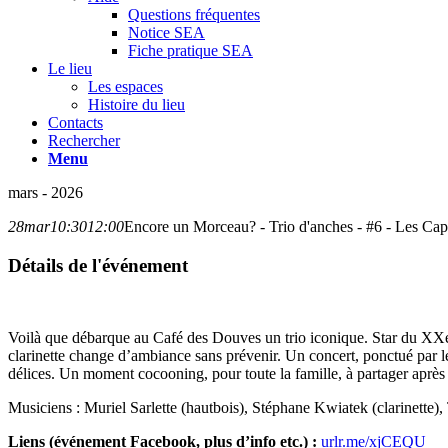
Questions fréquentes
Notice SEA
Fiche pratique SEA
Le lieu
Les espaces
Histoire du lieu
Contacts
Rechercher
Menu
mars - 2026
28
mar
10:30
12:00
Encore un Morceau? - Trio d'anches - #6 - Les Cap
Détails de l'événement
Voilà que débarque au Café des Douves un trio iconique. Star du XXe siè
clarinette change d’ambiance sans prévenir. Un concert, ponctué par les
délices. Un moment cocooning, pour toute la famille, à partager après
Musiciens : Muriel Sarlette (hautbois), Stéphane Kwiatek (clarinette
Liens (événement Facebook, plus d’info etc.) :
urlr.me/xjCEQU