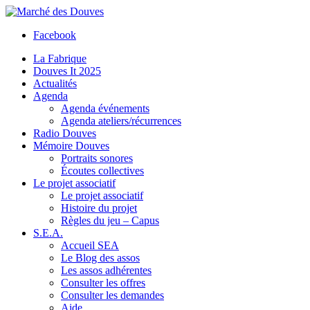
Facebook
La Fabrique
Douves It 2025
Actualités
Agenda
Agenda événements
Agenda ateliers/récurrences
Radio Douves
Mémoire Douves
Portraits sonores
Écoutes collectives
Le projet associatif
Le projet associatif
Histoire du projet
Règles du jeu – Capus
S.E.A.
Accueil SEA
Le Blog des assos
Les assos adhérentes
Consulter les offres
Consulter les demandes
Aide