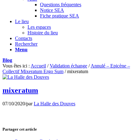
Questions fréquentes
Notice SEA
Fiche pratique SEA
Le lieu
Les espaces
Histoire du lieu
Contacts
Rechercher
Menu
Blog
Vous êtes ici :
Accueil
/
Validation échange
/
Annulé – Epicène –
Collectif Mixeratum Ergo Sum
/
mixeratum
mixeratum
07/10/2020
/
par
La Halle des Douves
Partager cet article