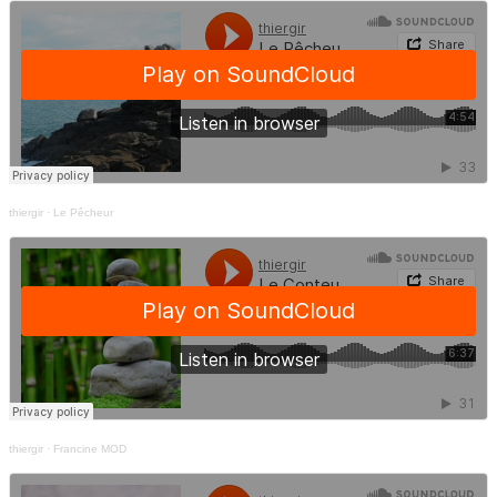
thiergir
·
Le Pêcheur
thiergir
·
Francine MOD