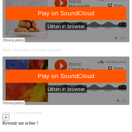
thiergir
·
Nassreddine et le sultan gourmand
thiergir
·
L'oiseau et la liberté
×
Revenir sur scène !