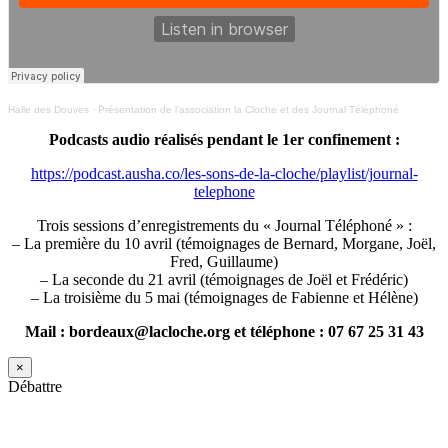
Halle des Douves
·
Présentation de l’association la Cloche et des Journal Téléphoné
Podcasts audio réalisés pendant le 1er confinement :
https://podcast.ausha.co/les-sons-de-la-cloche/playlist/journal-
telephone
Trois sessions d’enregistrements du « Journal Téléphoné » :
– La première du 10 avril (témoignages de Bernard, Morgane, Joël,
Fred, Guillaume)
– La seconde du 21 avril (témoignages de Joël et Frédéric)
– La troisième du 5 mai (témoignages de Fabienne et Hélène)
Mail : bordeaux@lacloche.org et téléphone : 07 67 25 31 43
×
Débattre