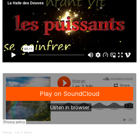
thiergir
·
Les 2 frêres