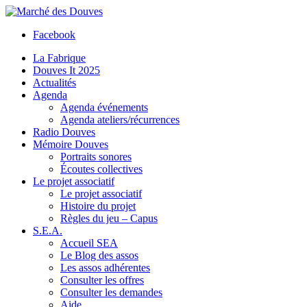
Facebook
La Fabrique
Douves It 2025
Actualités
Agenda
Agenda événements
Agenda ateliers/récurrences
Radio Douves
Mémoire Douves
Portraits sonores
Écoutes collectives
Le projet associatif
Le projet associatif
Histoire du projet
Règles du jeu – Capus
S.E.A.
Accueil SEA
Le Blog des assos
Les assos adhérentes
Consulter les offres
Consulter les demandes
Aide