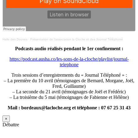
Halle des Douves
·
Présentation de l’association la Cloche et des Journal Téléphoné
Podcasts audio réalisés pendant le 1er confinement :
https://podcast.ausha.co/les-sons-de-la-cloche/playlist/journal-
telephone
Trois sessions d’enregistrements du « Journal Téléphoné » :
– La première du 10 avril (témoignages de Bernard, Morgane, Joël,
Fred, Guillaume)
– La seconde du 21 avril (témoignages de Joël et Frédéric)
– La troisième du 5 mai (témoignages de Fabienne et Hélène)
Mail : bordeaux@lacloche.org et téléphone : 07 67 25 31 43
×
Débattre