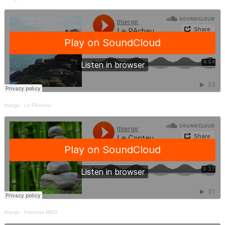
thiergir
·
Le Pêcheur
thiergir
·
Francine MOD