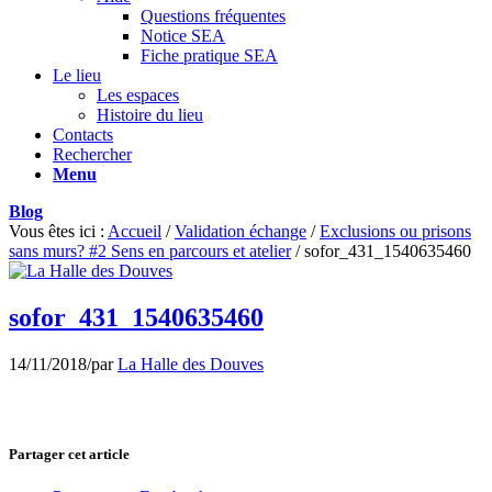
Questions fréquentes
Notice SEA
Fiche pratique SEA
Le lieu
Les espaces
Histoire du lieu
Contacts
Rechercher
Menu
Blog
Vous êtes ici :
Accueil
/
Validation échange
/
Exclusions ou prisons
sans murs? #2 Sens en parcours et atelier
/
sofor_431_1540635460
sofor_431_1540635460
14/11/2018
/
par
La Halle des Douves
Partager cet article