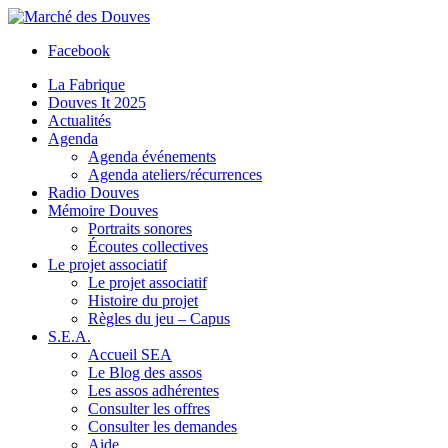
Facebook
La Fabrique
Douves It 2025
Actualités
Agenda
Agenda événements
Agenda ateliers/récurrences
Radio Douves
Mémoire Douves
Portraits sonores
Écoutes collectives
Le projet associatif
Le projet associatif
Histoire du projet
Règles du jeu – Capus
S.E.A.
Accueil SEA
Le Blog des assos
Les assos adhérentes
Consulter les offres
Consulter les demandes
Aide