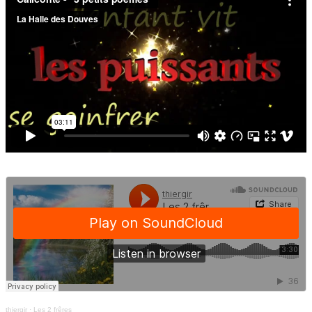
thiergir
·
Les 2 frêres