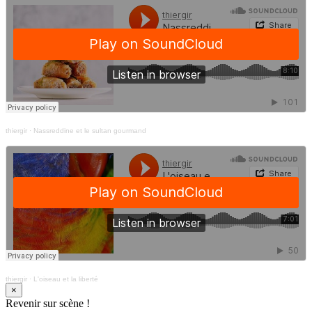
thiergir
·
Nassreddine et le sultan gourmand
thiergir
·
L'oiseau et la liberté
×
Revenir sur scène !