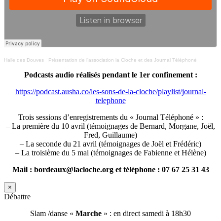
Halle des Douves
·
Présentation de l’association la Cloche et des Journal Téléphoné
Podcasts audio réalisés pendant le 1er confinement :
https://podcast.ausha.co/les-sons-de-la-cloche/playlist/journal-
telephone
Trois sessions d’enregistrements du « Journal Téléphoné » :
– La première du 10 avril (témoignages de Bernard, Morgane, Joël,
Fred, Guillaume)
– La seconde du 21 avril (témoignages de Joël et Frédéric)
– La troisième du 5 mai (témoignages de Fabienne et Hélène)
Mail : bordeaux@lacloche.org et téléphone : 07 67 25 31 43
×
Débattre
Slam /danse «
Marche
» : en direct samedi à 18h30