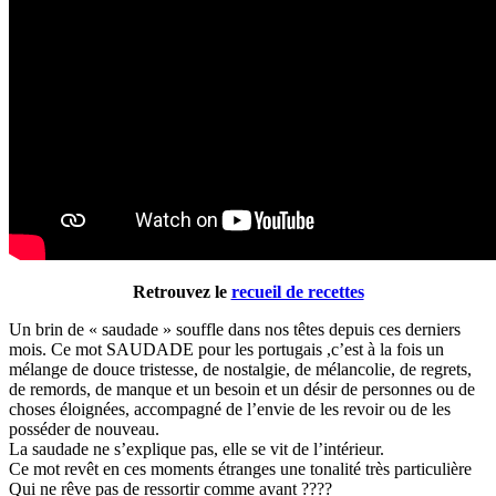
Retrouvez le
recueil de recettes
Un brin de « saudade » souffle dans nos têtes depuis ces derniers
mois. Ce mot SAUDADE pour les portugais ,c’est à la fois un
mélange de douce tristesse, de nostalgie, de mélancolie, de regrets,
de remords, de manque et un besoin et un désir de personnes ou de
choses éloignées, accompagné de l’envie de les revoir ou de les
posséder de nouveau.
La saudade ne s’explique pas, elle se vit de l’intérieur.
Ce mot revêt en ces moments étranges une tonalité très particulière
Qui ne rêve pas de ressortir comme avant ????