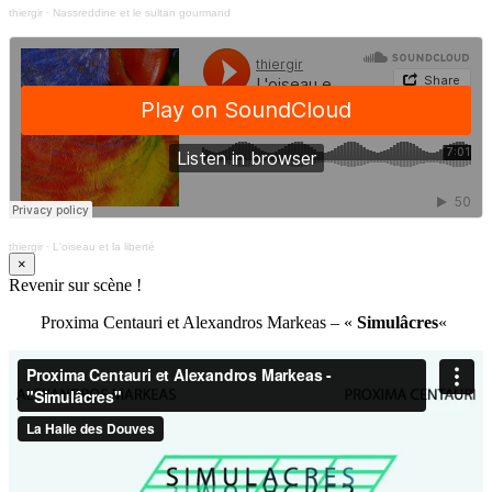
thiergir
·
Nassreddine et le sultan gourmand
thiergir
·
L'oiseau et la liberté
×
Revenir sur scène !
Proxima Centauri et Alexandros Markeas – «
Simulâcres
«