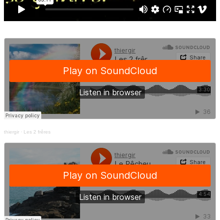
thiergir
·
Les 2 frêres