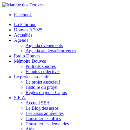
Facebook
La Fabrique
Douves It 2025
Actualités
Agenda
Agenda événements
Agenda ateliers/récurrences
Radio Douves
Mémoire Douves
Portraits sonores
Écoutes collectives
Le projet associatif
Le projet associatif
Histoire du projet
Règles du jeu – Capus
S.E.A.
Accueil SEA
Le Blog des assos
Les assos adhérentes
Consulter les offres
Consulter les demandes
Aide