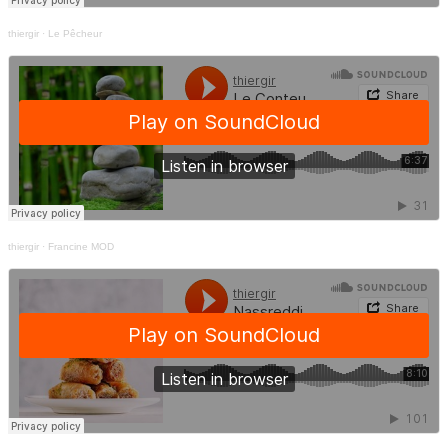
thiergir
·
Le Pêcheur
thiergir
·
Francine MOD