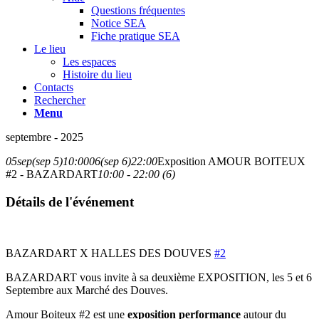
Questions fréquentes
Notice SEA
Fiche pratique SEA
Le lieu
Les espaces
Histoire du lieu
Contacts
Rechercher
Menu
septembre - 2025
05
sep
(sep 5)
10:00
06
(sep 6)
22:00
Exposition AMOUR BOITEUX
#2 - BAZARDART
10:00 - 22:00 (6)
Détails de l'événement
BAZARDART X HALLES DES DOUVES
#2
BAZARDART vous invite à sa deuxième EXPOSITION, les 5 et 6
Septembre aux Marché des Douves.
Amour Boiteux #2 est une
exposition performance
autour du