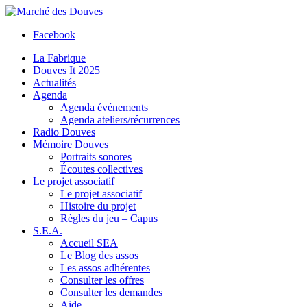
Facebook
La Fabrique
Douves It 2025
Actualités
Agenda
Agenda événements
Agenda ateliers/récurrences
Radio Douves
Mémoire Douves
Portraits sonores
Écoutes collectives
Le projet associatif
Le projet associatif
Histoire du projet
Règles du jeu – Capus
S.E.A.
Accueil SEA
Le Blog des assos
Les assos adhérentes
Consulter les offres
Consulter les demandes
Aide