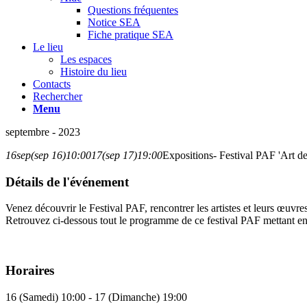
Questions fréquentes
Notice SEA
Fiche pratique SEA
Le lieu
Les espaces
Histoire du lieu
Contacts
Rechercher
Menu
septembre - 2023
16
sep
(sep 16)
10:00
17
(sep 17)
19:00
Expositions- Festival PAF 'Art de
Détails de l'événement
Venez découvrir le Festival PAF, rencontrer les artistes et leurs œu
Retrouvez ci-dessous tout le programme de ce festival PAF mettant en
Horaires
16 (Samedi) 10:00 - 17 (Dimanche) 19:00