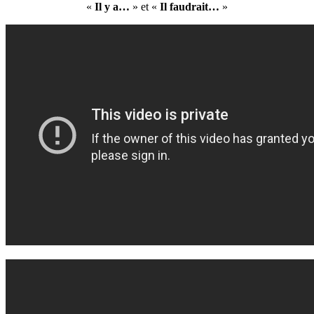
«
Il y a…
» et «
Il faudrait…
»