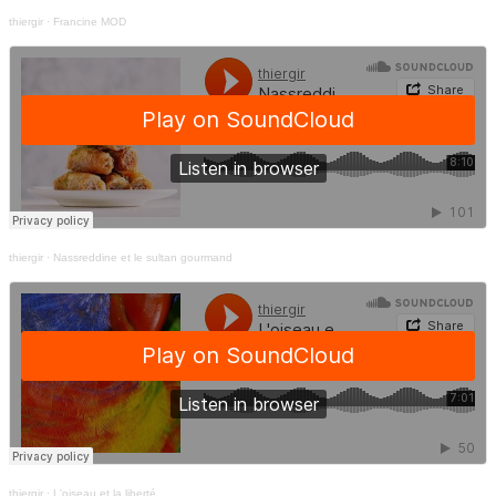
thiergir
·
Francine MOD
thiergir
·
Nassreddine et le sultan gourmand
thiergir
·
L'oiseau et la liberté