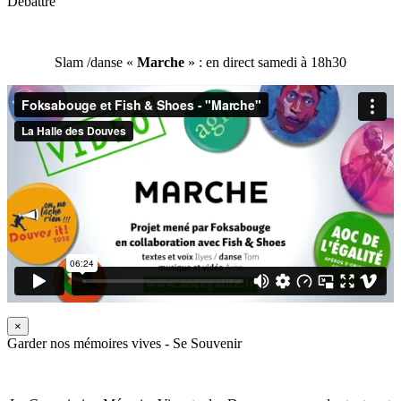
Débattre
Slam /danse «
Marche
» : en direct samedi à 18h30
×
Garder nos mémoires vives - Se Souvenir