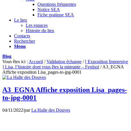
Questions fréquentes
Notice SEA
Fiche pratique SEA
Le lieu
Les espaces
Histoire du lieu
Contacts
Rechercher
Menu
Blog
Vous êtes ici :
Accueil
/
Validation échange
/
[ Exposition Immersive
] Lisa, l’histoire dont vous êtes la migrante – Festisol
/
A3_EGNA
Affiche exposition Lisa_pages-to-jpg-0001
A3_EGNA Affiche exposition Lisa_pages-
to-jpg-0001
04/11/2022
/
par
La Halle des Douves