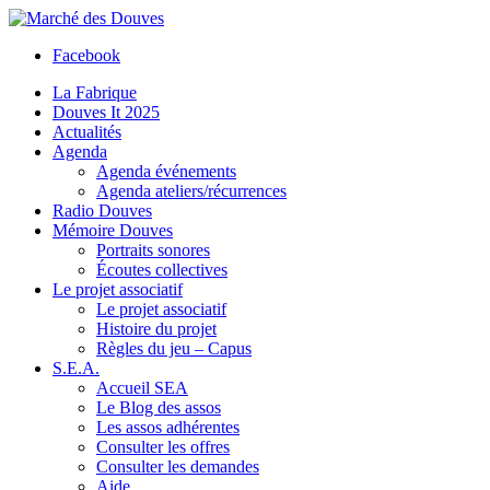
Facebook
La Fabrique
Douves It 2025
Actualités
Agenda
Agenda événements
Agenda ateliers/récurrences
Radio Douves
Mémoire Douves
Portraits sonores
Écoutes collectives
Le projet associatif
Le projet associatif
Histoire du projet
Règles du jeu – Capus
S.E.A.
Accueil SEA
Le Blog des assos
Les assos adhérentes
Consulter les offres
Consulter les demandes
Aide