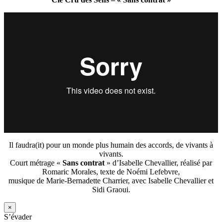
Il faudra(it) pour un monde plus humain des accords, de vivants à
vivants.
Court métrage «
Sans contrat
» d’Isabelle Chevallier, réalisé par
Romaric Morales, texte de Noémi Lefebvre,
musique de Marie-Bernadette Charrier, avec Isabelle Chevallier et
Sidi Graoui.
×
S’évader