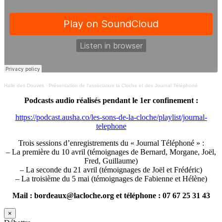
Halle des Douves
·
Présentation de l’association la Cloche et des Journal Téléphoné
Podcasts audio réalisés pendant le 1er confinement :
https://podcast.ausha.co/les-sons-de-la-cloche/playlist/journal-
telephone
Trois sessions d’enregistrements du « Journal Téléphoné » :
– La première du 10 avril (témoignages de Bernard, Morgane, Joël,
Fred, Guillaume)
– La seconde du 21 avril (témoignages de Joël et Frédéric)
– La troisième du 5 mai (témoignages de Fabienne et Hélène)
Mail : bordeaux@lacloche.org et téléphone : 07 67 25 31 43
×