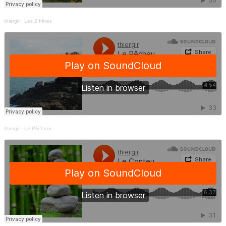
thiergir
·
Les 2 frêres
thiergir
·
Le Pêcheur