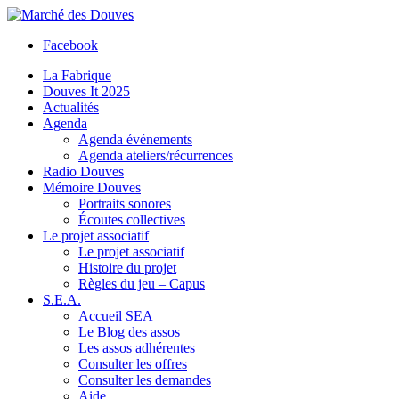
Facebook
La Fabrique
Douves It 2025
Actualités
Agenda
Agenda événements
Agenda ateliers/récurrences
Radio Douves
Mémoire Douves
Portraits sonores
Écoutes collectives
Le projet associatif
Le projet associatif
Histoire du projet
Règles du jeu – Capus
S.E.A.
Accueil SEA
Le Blog des assos
Les assos adhérentes
Consulter les offres
Consulter les demandes
Aide