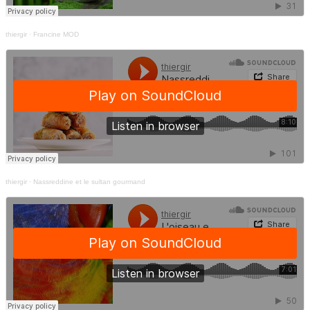
thiergir
·
Francine MOD
thiergir
·
Nassreddine et le sultan gourmand