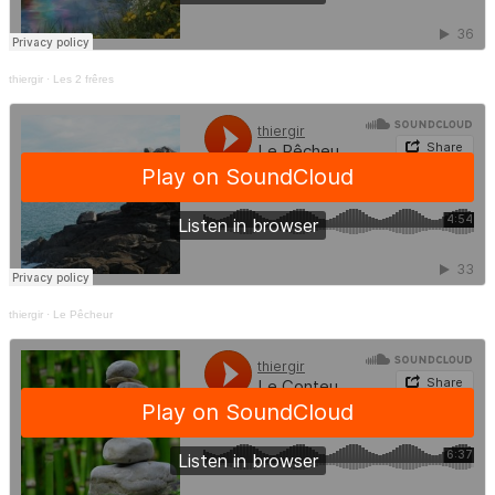
thiergir
·
Les 2 frêres
thiergir
·
Le Pêcheur