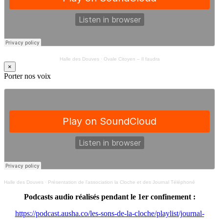
Halle des Douves
·
Ovale Citoyen – Il faudra
×
Porter nos voix
Halle des Douves
·
Présentation de l’association la Cloche et des Journal Téléphoné
Podcasts audio réalisés pendant le 1er confinement :
https://podcast.ausha.co/les-sons-de-la-cloche/playlist/journal-