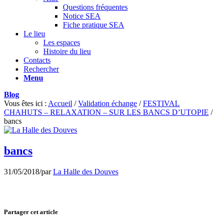
Questions fréquentes
Notice SEA
Fiche pratique SEA
Le lieu
Les espaces
Histoire du lieu
Contacts
Rechercher
Menu
Blog
Vous êtes ici :
Accueil
/
Validation échange
/
FESTIVAL
CHAHUTS – RELAXATION – SUR LES BANCS D’UTOPIE
/
bancs
bancs
31/05/2018
/
par
La Halle des Douves
Partager cet article