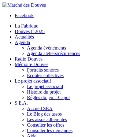
Facebook
La Fabrique
Douves It 2025
Actualités
Agenda
Agenda événements
Agenda ateliers/récurrences
Radio Douves
Mémoire Douves
Portraits sonores
Écoutes collectives
Le projet associatif
Le projet associatif
Histoire du projet
Règles du jeu – Capus
S.E.A.
Accueil SEA
Le Blog des assos
Les assos adhérentes
Consulter les offres
Consulter les demandes
Aide