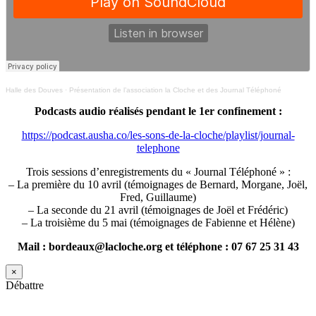
Halle des Douves
·
Présentation de l’association la Cloche et des Journal Téléphoné
Podcasts audio réalisés pendant le 1er confinement :
https://podcast.ausha.co/les-sons-de-la-cloche/playlist/journal-
telephone
Trois sessions d’enregistrements du « Journal Téléphoné » :
– La première du 10 avril (témoignages de Bernard, Morgane, Joël,
Fred, Guillaume)
– La seconde du 21 avril (témoignages de Joël et Frédéric)
– La troisième du 5 mai (témoignages de Fabienne et Hélène)
Mail : bordeaux@lacloche.org et téléphone : 07 67 25 31 43
×
Débattre