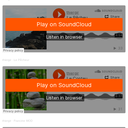
thiergir
·
Le Pêcheur
thiergir
·
Francine MOD