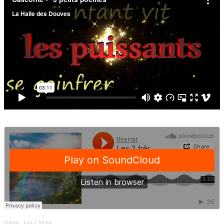
thiergir
·
Les 2 frêres