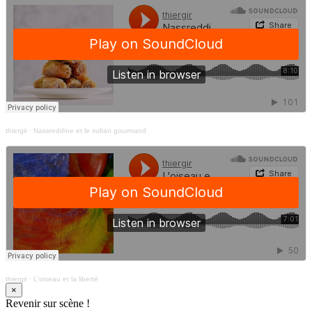
thiergir
·
Nassreddine et le sultan gourmand
thiergir
·
L'oiseau et la liberté
×
Revenir sur scène !