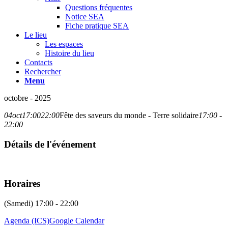
Questions fréquentes
Notice SEA
Fiche pratique SEA
Le lieu
Les espaces
Histoire du lieu
Contacts
Rechercher
Menu
octobre - 2025
04
oct
17:00
22:00
Fête des saveurs du monde - Terre solidaire
17:00 -
22:00
Détails de l'événement
Horaires
(Samedi) 17:00 - 22:00
Agenda (ICS)
Google Calendar