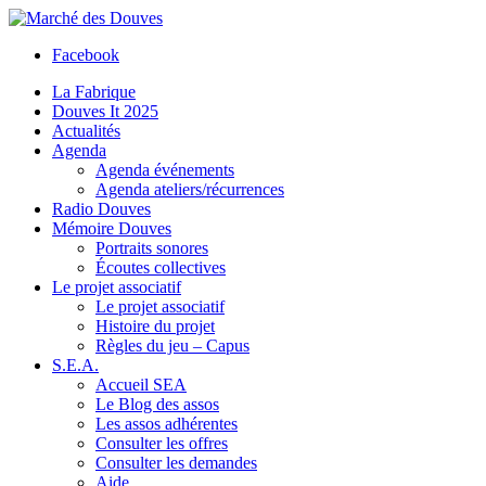
Facebook
La Fabrique
Douves It 2025
Actualités
Agenda
Agenda événements
Agenda ateliers/récurrences
Radio Douves
Mémoire Douves
Portraits sonores
Écoutes collectives
Le projet associatif
Le projet associatif
Histoire du projet
Règles du jeu – Capus
S.E.A.
Accueil SEA
Le Blog des assos
Les assos adhérentes
Consulter les offres
Consulter les demandes
Aide