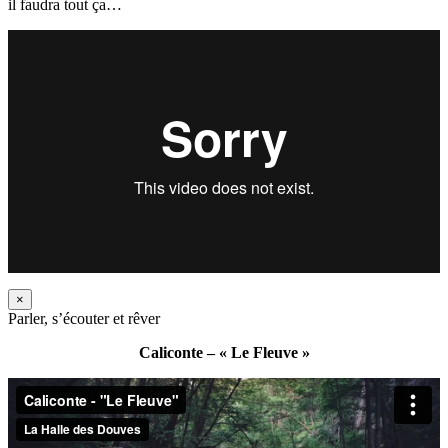
il faudra tout ça…
×
Parler, s’écouter et rêver
Caliconte – « Le Fleuve »