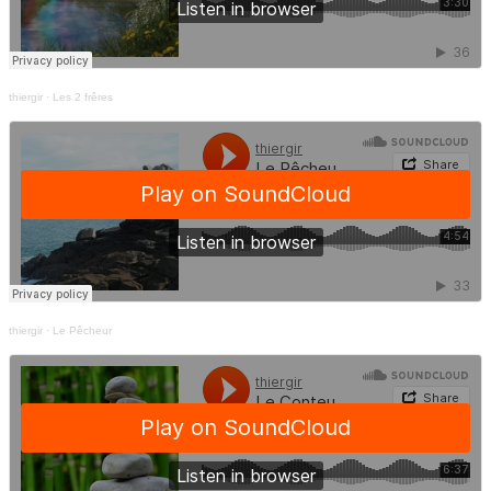
thiergir
·
Les 2 frêres
thiergir
·
Le Pêcheur