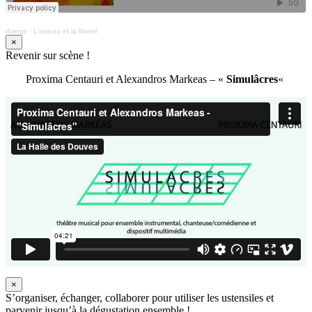
thiergir
·
L'oiseau et la liberté
×
Revenir sur scène !
Proxima Centauri et Alexandros Markeas – «
Simulâcres
«
×
S’organiser, échanger, collaborer pour utiliser les ustensiles et
parvenir jusqu’à la dégustation ensemble !