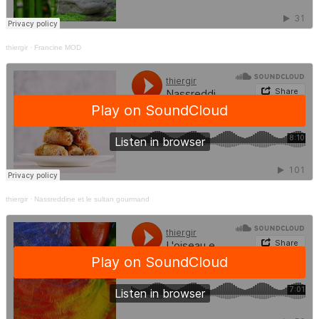
thiergir
·
Francine MOD
thiergir
·
Nassreddine et le sultan gourmand