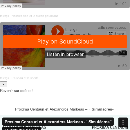
thiergir
·
Nassreddine et le sultan gourmand
thiergir
·
L'oiseau et la liberté
×
Revenir sur scène !
Proxima Centauri et Alexandros Markeas – «
Simulâcres
«