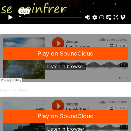
thiergir
·
Les 2 frêres