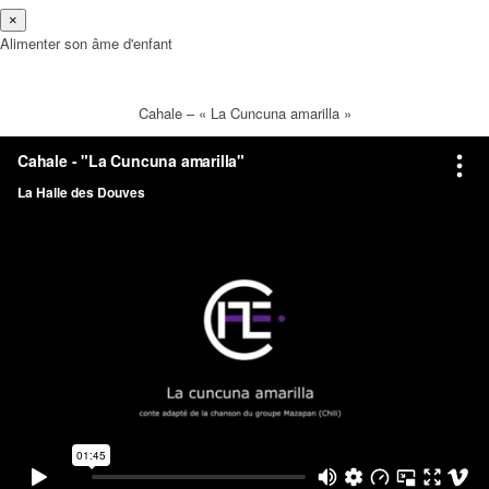
×
Alimenter son âme d'enfant
Cahale – « La Cuncuna amarilla »