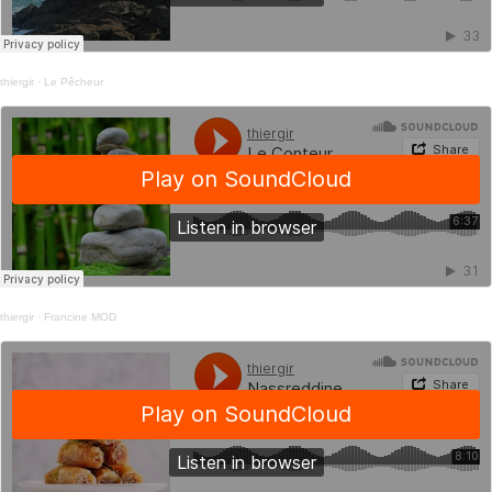
thiergir
·
Le Pêcheur
thiergir
·
Francine MOD