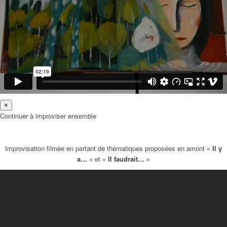
×
Continuer à improviser ensemble
Improvisation filmée en partant de thématiques proposées en amont «
Il y
a…
» et «
Il faudrait…
»