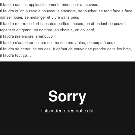
il faudra que les applaudissements résonnent à nouveau,
il faudra qu’on puisse à nouveau s’étreindre, se toucher, se tenir face à face,
danser, jouer, se mélanger et vivre sans peur,
il faudra mettre de l’art dans des petites choses, en attendant de pouvoir
repenser en grand, en nombre, en chorale, en collectif,
il faudra rire encore, s’émouvoir,
il faudra s’autoriser encore des rencontres vraies, de corps à corps
il faudra se serrer les coudes, à défaut de pouvoir se prendre dans les bras,
il faudra tout ça…