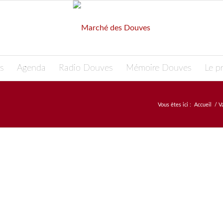
s
Agenda
Radio Douves
Mémoire Douves
Le pr
Vous êtes ici :
Accueil
/
V