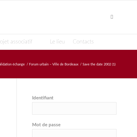
ojet associatif
Le lieu
Contacts
alidation échange
/
Forum urbain – Ville de Bordeaux
/
Save the date 2002 (1)
Identifiant
Mot de passe